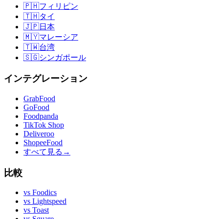
🇵🇭
フィリピン
🇹🇭
タイ
🇯🇵
日本
🇲🇾
マレーシア
🇹🇼
台湾
🇸🇬
シンガポール
インテグレーション
GrabFood
GoFood
Foodpanda
TikTok Shop
Deliveroo
ShopeeFood
すべて見る
→
比較
vs
Foodics
vs
Lightspeed
vs
Toast
vs
Square