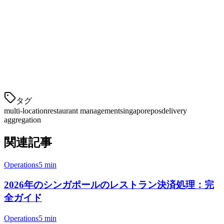
トレンド識別：
需要の増加からサービス問題まで
早期にパターンを把握
4. スタッフ管理とトレーニング
すべての場所で一貫したサービスを提供するには、システム
的なスタッフ管理
タグ
multi-location
restaurant management
singapore
pos
delivery
aggregation
関連記事
Operations
5 min
2026年のシンガポールのレストラン決済処理：完
全ガイド
Operations
5 min