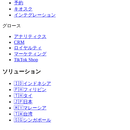
予約
キオスク
インテグレーション
グロース
アナリティクス
CRM
ロイヤルティ
マーケティング
TikTok Shop
ソリューション
🇮🇩
インドネシア
🇵🇭
フィリピン
🇹🇭
タイ
🇯🇵
日本
🇲🇾
マレーシア
🇹🇼
台湾
🇸🇬
シンガポール