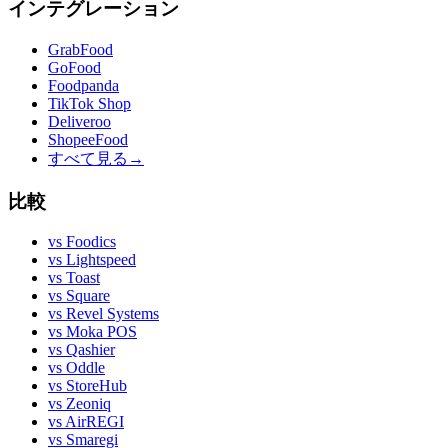
インテグレーション
GrabFood
GoFood
Foodpanda
TikTok Shop
Deliveroo
ShopeeFood
すべて見る
→
比較
vs
Foodics
vs
Lightspeed
vs
Toast
vs
Square
vs
Revel Systems
vs
Moka POS
vs
Qashier
vs
Oddle
vs
StoreHub
vs
Zeoniq
vs
AirREGI
vs
Smaregi