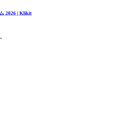
 | Klikit
ム