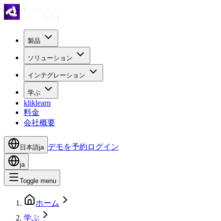
製品
ソリューション
インテグレーション
学ぶ
kliklearn
料金
会社概要
デモを予約
ログイン
日本語
ja
ja
Toggle menu
ホーム
学ぶ