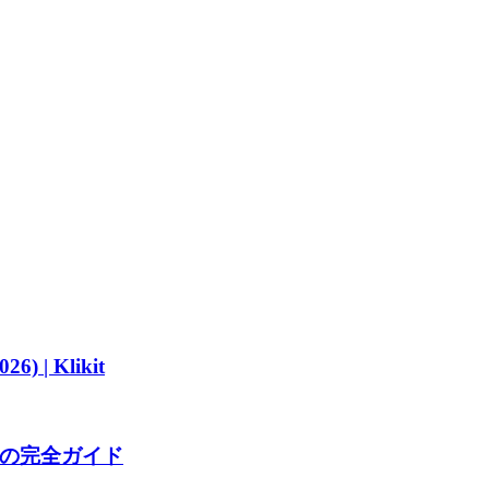
型のメニュー管理と場所固有のカスタマイズを両立するシステ
 Klikit
年の完全ガイド