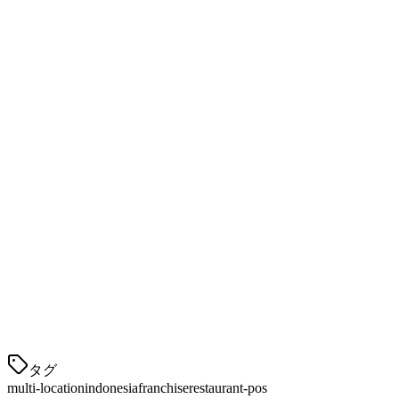
マルチロケーションのためのKlikit
Klikitは、東南アジアのレストランのニーズに特化したソリ
ューションです。
すべてのプラットフォームのための1つのタブレッ
ト
— GoFood、GrabFood、ShopeeFood、TikTok Shopか
らの注文を1つの画面で受け付け。別々のタブレットや
アプリは必要ありません。
90%安価
— ToastやSquareなどの西洋のソリューシ
ョンと比較して、Klikitははるかに手頃な価格を提供し
ます。
集中型ダッシュボード
— 1つのダッシュボードから
すべての店舗のパフォーマンスを監視。売上を比較
し、トレンドを分析し、データに基づく意思決定を行
ってください。
QRIS統合
タグ
multi-location
indonesia
franchise
restaurant-pos