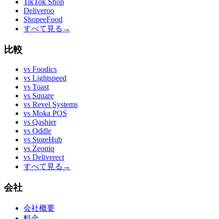
TikTok Shop
Deliveroo
ShopeeFood
すべて見る
→
比較
vs
Foodics
vs
Lightspeed
vs
Toast
vs
Square
vs
Revel Systems
vs
Moka POS
vs
Qashier
vs
Oddle
vs
StoreHub
vs
Zeoniq
vs
Deliverect
すべて見る
→
会社
会社概要
料金