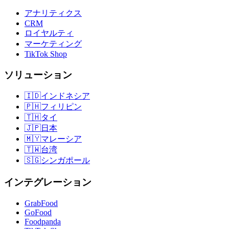
アナリティクス
CRM
ロイヤルティ
マーケティング
TikTok Shop
ソリューション
🇮🇩
インドネシア
🇵🇭
フィリピン
🇹🇭
タイ
🇯🇵
日本
🇲🇾
マレーシア
🇹🇼
台湾
🇸🇬
シンガポール
インテグレーション
GrabFood
GoFood
Foodpanda