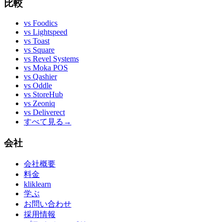
比較
vs
Foodics
vs
Lightspeed
vs
Toast
vs
Square
vs
Revel Systems
vs
Moka POS
vs
Qashier
vs
Oddle
vs
StoreHub
vs
Zeoniq
vs
Deliverect
すべて見る
→
会社
会社概要
料金
kliklearn
学ぶ
お問い合わせ
採用情報