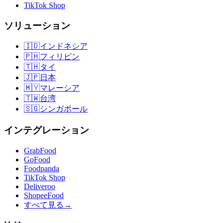
TikTok Shop
ソリューション
🇮🇩
インドネシア
🇵🇭
フィリピン
🇹🇭
タイ
🇯🇵
日本
🇲🇾
マレーシア
🇹🇼
台湾
🇸🇬
シンガポール
インテグレーション
GrabFood
GoFood
Foodpanda
TikTok Shop
Deliveroo
ShopeeFood
すべて見る
→