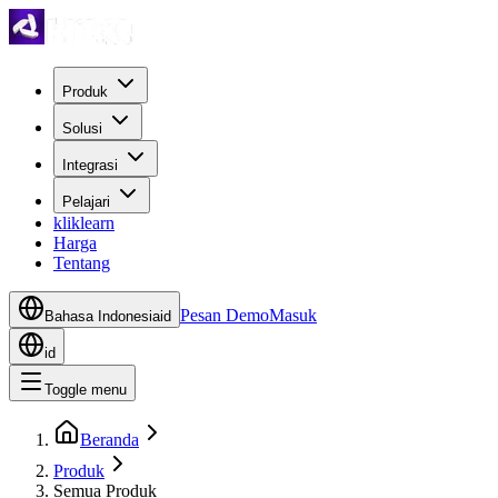
Produk
Solusi
Integrasi
Pelajari
kliklearn
Harga
Tentang
Pesan Demo
Masuk
Bahasa Indonesia
id
id
Toggle menu
Beranda
Produk
Semua Produk