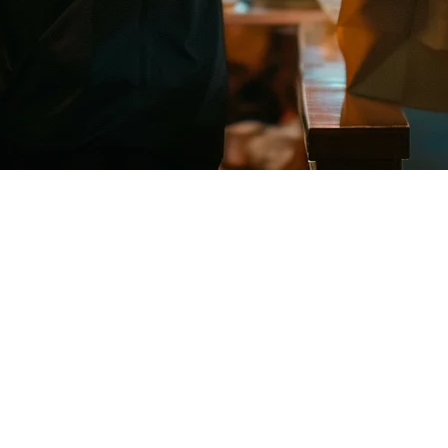
pina — Semua Pesanan Pengiriman d
angan harian bagi restoran. Uber Eats adalah pemain utama di pasar F
n, tiga kali menunggu, dan tiga kali tekanan.
engiriman Anda muncul di satu tablet
, secara otomatis.
t untuk Uber Eats