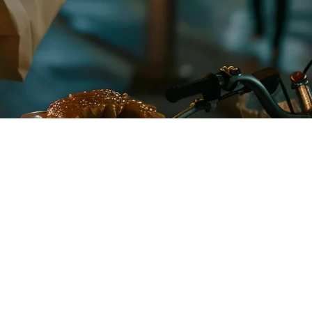
i Satu Tempat
ilipina, tetapi kebanyakan restoran juga menggunakan GrabFood dan