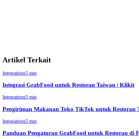
Restoran kasual dengan 2-5 cabang
Kuliner awan mengelola beberapa merek
Rantai restoran yang berkembang di sekitar Metro Manila
Kafe dan toko kopi
Franchise makanan cepat
Artikel Terkait
Integrations
5 min
Integrasi GrabFood untuk Restoran Taiwan | Klikit
Integrations
5 min
Pengiriman Makanan Toko TikTok untuk Restoran Ta
Integrations
5 min
Panduan Pengaturan GrabFood untuk Restoran di Fil