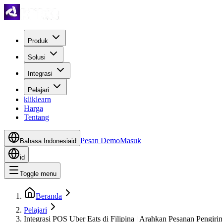
Produk
Solusi
Integrasi
Pelajari
kliklearn
Harga
Tentang
Pesan Demo
Masuk
Bahasa Indonesia
id
id
Toggle menu
Beranda
Pelajari
Integrasi POS Uber Eats di Filipina | Arahkan Pesanan Pengir