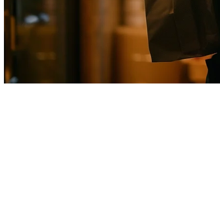
Integrasi POS Uber Eats di Fili
Di Filipina, mengelola beberapa platform pengiriman merupakan tant
Foodpanda. Mengelola tiga aplikasi terpisah berarti tiga kali kesalaha
Integrasi Uber Eats Klikit mengatasi masalah ini —
semua pesanan p
Mengapa Restoran Filipina Memilih Kliki