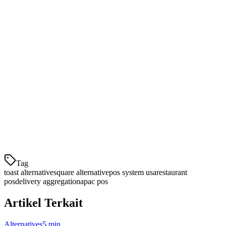
Sinkronisasi inventaris:
Barang yang habis terjual secara
otomatis memperbarui di semua platform
Analitik waktu nyata:
Lihat platform mana yang
menghasilkan pendapatan terbanyak
Harga yang Masuk Akal
Klikit menawarkan sistem POS restoran full-featured dengan biaya
hanya sebagian kecil dari alternatif AS:
Langganan:
$25-39/lokasi/bulan (dibandingkan $70+
untuk Toast)
Biaya transaksi:
0,5-1% (dibandingkan
Tag
toast alternative
square alternative
pos system usa
restaurant
pos
delivery aggregation
apac pos
Artikel Terkait
Alternatives
5 min