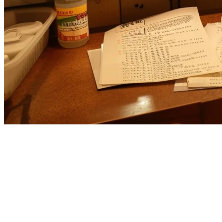
Mengapa Restoran AS Memilih
Sistem POS Asal APAC
Pasaran POS restoran Amerika Serikat didominasi oleh raksasa
seperti Toast, Square, dan Clover—tetapi revolusi yang diam-diam
terjadi. Pemilik restoran AS semakin melihat lebih jauh dari nama-