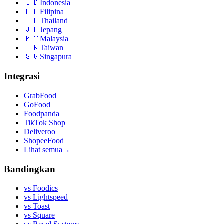
🇮🇩
Indonesia
🇵🇭
Filipina
🇹🇭
Thailand
🇯🇵
Jepang
🇲🇾
Malaysia
🇹🇼
Taiwan
🇸🇬
Singapura
Integrasi
GrabFood
GoFood
Foodpanda
TikTok Shop
Deliveroo
ShopeeFood
Lihat semua
→
Bandingkan
vs
Foodics
vs
Lightspeed
vs
Toast
vs
Square