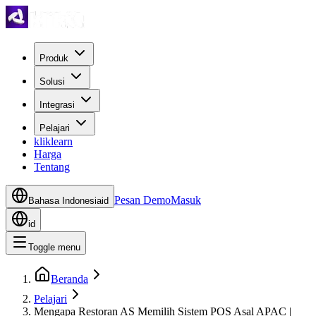
Produk
Solusi
Integrasi
Pelajari
kliklearn
Harga
Tentang
Pesan Demo
Masuk
Bahasa Indonesia
id
id
Toggle menu
Beranda
Pelajari
Mengapa Restoran AS Memilih Sistem POS Asal APAC |