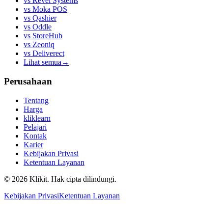
vs
Revel Systems
vs
Moka POS
vs
Qashier
vs
Oddle
vs
StoreHub
vs
Zeoniq
vs
Deliverect
Lihat semua
→
Perusahaan
Tentang
Harga
kliklearn
Pelajari
Kontak
Karier
Kebijakan Privasi
Ketentuan Layanan
© 2026 Klikit. Hak cipta dilindungi.
Kebijakan Privasi
Ketentuan Layanan