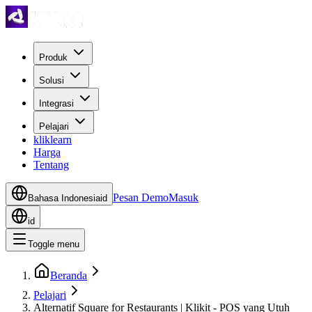
Produk
Solusi
Integrasi
Pelajari
kliklearn
Harga
Tentang
Pesan Demo
Masuk
Bahasa Indonesia
id
id
Toggle menu
Beranda
Pelajari
Alternatif Square for Restaurants | Klikit - POS yang Utuh