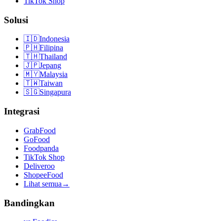
TikTok Shop
Solusi
🇮🇩
Indonesia
🇵🇭
Filipina
🇹🇭
Thailand
🇯🇵
Jepang
🇲🇾
Malaysia
🇹🇼
Taiwan
🇸🇬
Singapura
Integrasi
GrabFood
GoFood
Foodpanda
TikTok Shop
Deliveroo
ShopeeFood
Lihat semua
→
Bandingkan