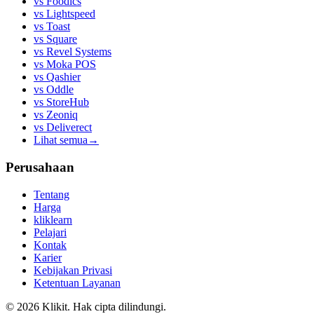
vs
Foodics
vs
Lightspeed
vs
Toast
vs
Square
vs
Revel Systems
vs
Moka POS
vs
Qashier
vs
Oddle
vs
StoreHub
vs
Zeoniq
vs
Deliverect
Lihat semua
→
Perusahaan
Tentang
Harga
kliklearn
Pelajari
Kontak
Karier
Kebijakan Privasi
Ketentuan Layanan
© 2026 Klikit. Hak cipta dilindungi.