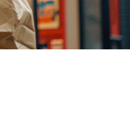
uh, dan saat ini—tidak ada pesaing yang memiliki ruang ini. Ini
n untuk mendaftarkan menu, menjalankan promosi, dan memproses
nyebar seperti api yang meletus.