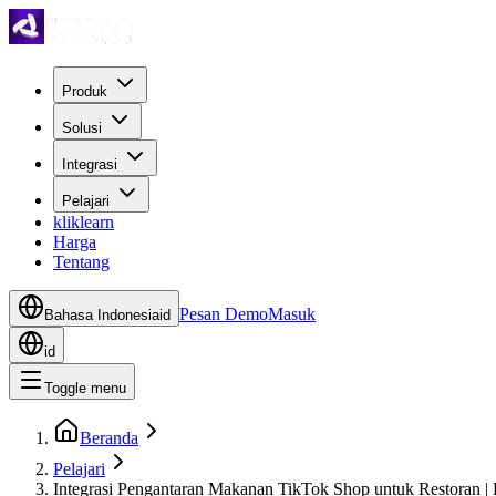
Produk
Solusi
Integrasi
Pelajari
kliklearn
Harga
Tentang
Pesan Demo
Masuk
Bahasa Indonesia
id
id
Toggle menu
Beranda
Pelajari
Integrasi Pengantaran Makanan TikTok Shop untuk Restoran | K