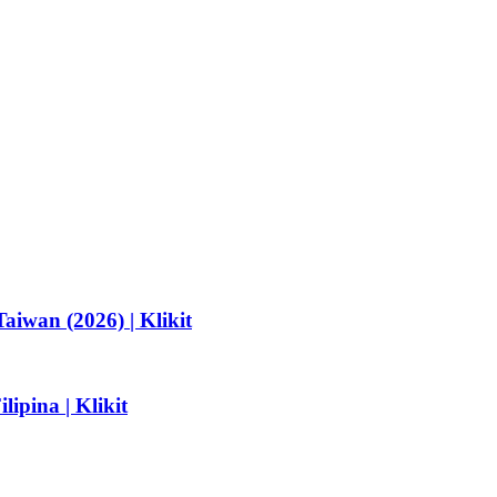
ebih rendah
15-30% p
milikinya
Platform 
terintegrasi
Tidak ada
iwan (2026) | Klikit
ipina | Klikit