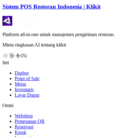
Sistem POS Restoran Indonesia | Klikit
Platform all-in-one untuk manajemen pengiriman restoran.
Minta ringkasan AI tentang klikit
Inti
Dasbor
Point of Sale
Menu
Inventaris
Layar Dapur
Omni
Webshop
Pemesanan QR
Reservasi
Kiosk