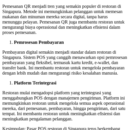
Pemesanan QR menjadi tren yang semakin populer di restoran di
Singapura. Metode ini memungkinkan pelanggan untuk memesan
makanan dan minuman mereka secara digital, tanpa harus
menunggu pelayan. Pemesanan QR juga membantu restoran untuk
mengurangi biaya operasional dan meningkatkan efisiensi dalam
proses pemesanan.
Pemrosesan Pembayaran
Pembayaran digital semakin menjadi standar dalam restoran di
Singapura. Sistem POS yang canggih menawarkan opsi pemrosesan
pembayaran yang fleksibel, termasuk kartu kredit, e-wallet, dan
transfer bank. Ini membantu restoran untuk mengelola pembayaran
dengan lebih mudah dan mengurangi risiko kesalahan manusia.
Platform Terintegrasi
Restoran mulai mengadopsi platform yang terintegrasi yang
menggabungkan POS dengan manajemen pengiriman. Platform ini
memungkinkan restoran untuk mengelola semua aspek operasional
mereka, dari pemesanan, pembayaran, hingga pengiriman, dari satu
tempat. Ini membantu restoran untuk meningkatkan efisiensi dan
meningkatkan pengalaman pelanggan.
Kesimpulan: Pasar POS restoran di Singapura terus berkembang