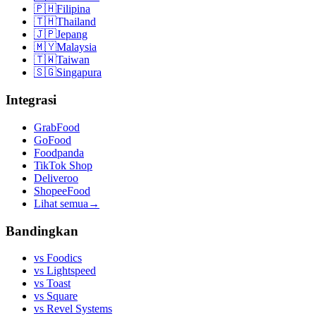
🇵🇭
Filipina
🇹🇭
Thailand
🇯🇵
Jepang
🇲🇾
Malaysia
🇹🇼
Taiwan
🇸🇬
Singapura
Integrasi
GrabFood
GoFood
Foodpanda
TikTok Shop
Deliveroo
ShopeeFood
Lihat semua
→
Bandingkan
vs
Foodics
vs
Lightspeed
vs
Toast
vs
Square
vs
Revel Systems