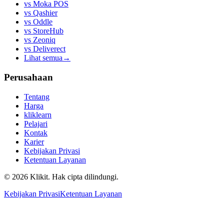
vs
Moka POS
vs
Qashier
vs
Oddle
vs
StoreHub
vs
Zeoniq
vs
Deliverect
Lihat semua
→
Perusahaan
Tentang
Harga
kliklearn
Pelajari
Kontak
Karier
Kebijakan Privasi
Ketentuan Layanan
© 2026 Klikit. Hak cipta dilindungi.
Kebijakan Privasi
Ketentuan Layanan