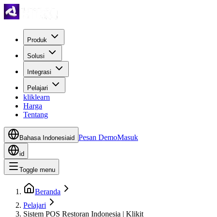
Produk
Solusi
Integrasi
Pelajari
kliklearn
Harga
Tentang
Pesan Demo
Masuk
Bahasa Indonesia
id
id
Toggle menu
Beranda
Pelajari
Sistem POS Restoran Indonesia | Klikit