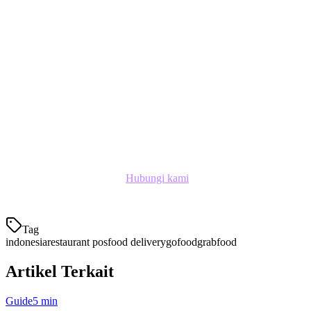
Dana
LinkAja
Kartu kredit dan debit (Visa, Mastercard, JCB)
Transfer bank (BCA, BRI, Bank Mandiri,BNI)
Mulai Sekarang
Bergabung dengan 3.000+ restoran di seluruh Asia-Pasifik yang
menggunakan Klikit untuk merampingkan operasi dan
meningkatkan pendapatan.
Hubungi kami
untuk demo yang
disesuaikan dengan bisnis Indonesia Anda.
Tag
indonesia
restaurant pos
food delivery
gofood
grabfood
Artikel Terkait
Guide
5 min