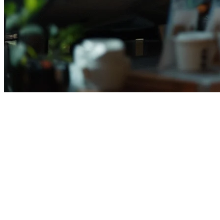
Sistem POS Restoran Indonesia
Klikit adalah platform manajemen restoran all-in-one yang dibangun
khusus untuk industri F&B Indonesia yang berkembang pesat.
Dengan lebih dari 5 juta restoran dan rumah makan di seluruh
Indonesia, Klikit membantu bisnis Anda berkembang di era digital.
Mengapa Restoran Indonesia Memilih