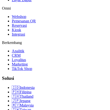
Omni
Webshop
Pemesanan QR
Reservasi
Kiosk
Integrasi
Berkembang
Analitik
CRM
Loyalitas
Marketing
TikTok Shop
Solusi
🇮🇩
Indonesia
🇵🇭
Filipina
🇹🇭
Thailand
🇯🇵
Jepang
🇲🇾
Malaysia
🇹🇼
Taiwan