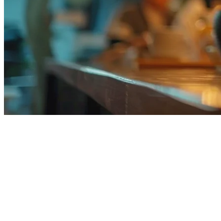
Sistem POS Tablet untuk
Restoran di Filipina (2026)
Mengelola restoran di Filipina berarti menangani pesanan dari
GrabFood, Foodpanda, dan ShopeeFood — seringkali semua pada
saat yang sama. Sebuah
sistem POS tablet
memberikan fleksibilitas
Anda untuk mengelola pesanan dari manapun di dapur Anda sambil