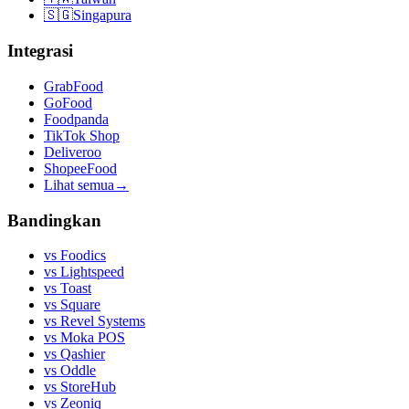
🇸🇬
Singapura
Integrasi
GrabFood
GoFood
Foodpanda
TikTok Shop
Deliveroo
ShopeeFood
Lihat semua
→
Bandingkan
vs
Foodics
vs
Lightspeed
vs
Toast
vs
Square
vs
Revel Systems
vs
Moka POS
vs
Qashier
vs
Oddle
vs
StoreHub
vs
Zeoniq