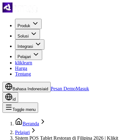
Produk
Solusi
Integrasi
Pelajari
kliklearn
Harga
Tentang
Pesan Demo
Masuk
Bahasa Indonesia
id
id
Toggle menu
Beranda
Pelajari
Sistem POS Tablet Restoran di Filipina 2026 | Klikit