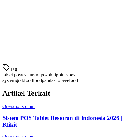
1. Integrasi Platform Pengantaran
Sistem POS tablet terbaik harus terintegrasi langsung dengan
GrabFood, Foodpanda, dan ShopeeFood
. Tanpa ini, staf Anda
akan menghabiskan waktu berharga secara manual memasukkan
ulang pesanan pengantaran — meningkatkan tingkat kesalahan dan
menunda waktu
Tag
tablet pos
restaurant pos
philippines
pos
system
grabfood
foodpanda
shopeeefood
Artikel Terkait
Operations
5 min
Sistem POS Tablet Restoran di Indonesia 2026 |
Klikit
Operations
5 min