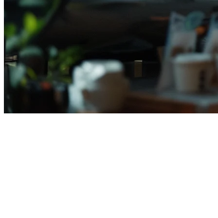
Sistem POS Tablet untuk
Restoran di Indonesia (2026)
Mengelola restoran di Indonesia berarti menangani pesanan dari
GrabFood, Gojek, dan ShopeeFood — seringkali pada saat yang
sama. Sebuah
sistem POS tablet
memberikan fleksibilitas Anda
untuk mengelola pesanan dari manapun di dapur Anda sambil