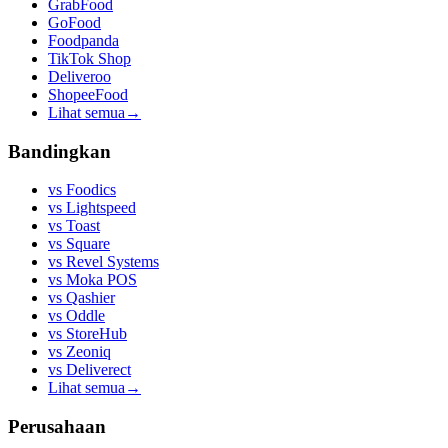
GrabFood
GoFood
Foodpanda
TikTok Shop
Deliveroo
ShopeeFood
Lihat semua
→
Bandingkan
vs
Foodics
vs
Lightspeed
vs
Toast
vs
Square
vs
Revel Systems
vs
Moka POS
vs
Qashier
vs
Oddle
vs
StoreHub
vs
Zeoniq
vs
Deliverect
Lihat semua
→
Perusahaan