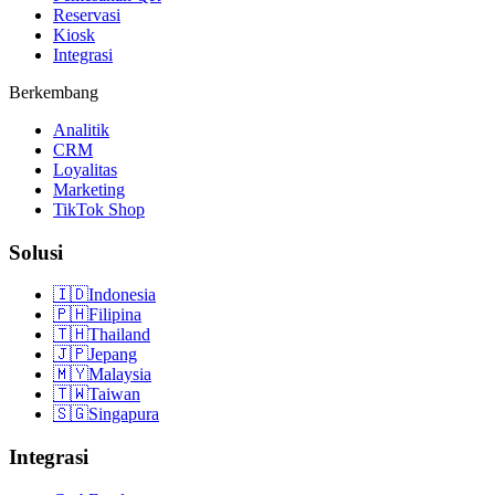
Reservasi
Kiosk
Integrasi
Berkembang
Analitik
CRM
Loyalitas
Marketing
TikTok Shop
Solusi
🇮🇩
Indonesia
🇵🇭
Filipina
🇹🇭
Thailand
🇯🇵
Jepang
🇲🇾
Malaysia
🇹🇼
Taiwan
🇸🇬
Singapura
Integrasi