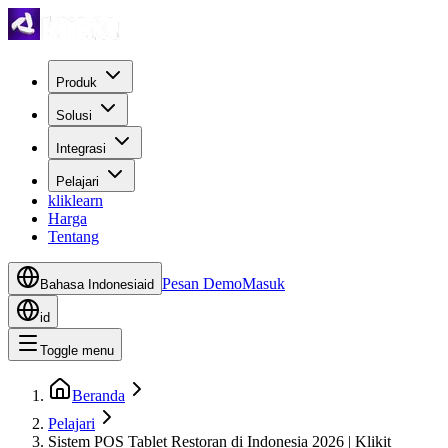
Produk
Solusi
Integrasi
Pelajari
kliklearn
Harga
Tentang
Pesan Demo
Masuk
Bahasa Indonesia
id
id
Toggle menu
Beranda
Pelajari
Sistem POS Tablet Restoran di Indonesia 2026 | Klikit