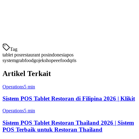
Integrasi platform pengiriman
— Sinkronkan pesanan
secara otomatis dari GrabFood, Gojek, dan ShopeeFood
Dukungan pembayaran QRIS
— Terima pembayaran
digital QRIS secara mulus
Tag
tablet pos
restaurant pos
indonesia
pos
system
grabfood
gojek
shopeeefood
qris
Artikel Terkait
Operations
5 min
Sistem POS Tablet Restoran di Filipina 2026 | Klikit
Operations
5 min
Sistem POS Tablet Restoran Thailand 2026 | Sistem
POS Terbaik untuk Restoran Thailand