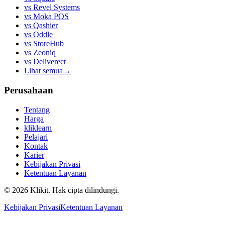
vs
Revel Systems
vs
Moka POS
vs
Qashier
vs
Oddle
vs
StoreHub
vs
Zeoniq
vs
Deliverect
Lihat semua
→
Perusahaan
Tentang
Harga
kliklearn
Pelajari
Kontak
Karier
Kebijakan Privasi
Ketentuan Layanan
© 2026 Klikit. Hak cipta dilindungi.
Kebijakan Privasi
Ketentuan Layanan