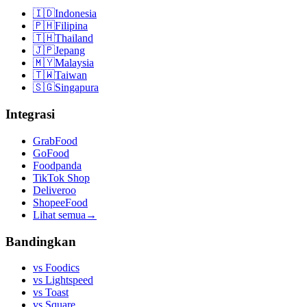
🇮🇩
Indonesia
🇵🇭
Filipina
🇹🇭
Thailand
🇯🇵
Jepang
🇲🇾
Malaysia
🇹🇼
Taiwan
🇸🇬
Singapura
Integrasi
GrabFood
GoFood
Foodpanda
TikTok Shop
Deliveroo
ShopeeFood
Lihat semua
→
Bandingkan
vs
Foodics
vs
Lightspeed
vs
Toast
vs
Square