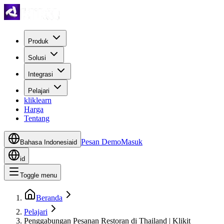
Produk
Solusi
Integrasi
Pelajari
kliklearn
Harga
Tentang
Pesan Demo
Masuk
Bahasa Indonesia
id
id
Toggle menu
Beranda
Pelajari
Penggabungan Pesanan Restoran di Thailand | Klikit