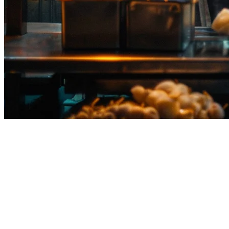
Penggabungan Pesanan Restoran
di Thailand: Panduan Lengkap
Mengelola restoran di Thailand berarti harus menangani beberapa
platform pengantaran secara bersamaan. Foodpanda, GrabFood,
Lineman Wongnai, ShopeeFood — setiap platform ini memiliki
tablet, dashboard, dan aliran pesanan masing-masing. Hasilnya?