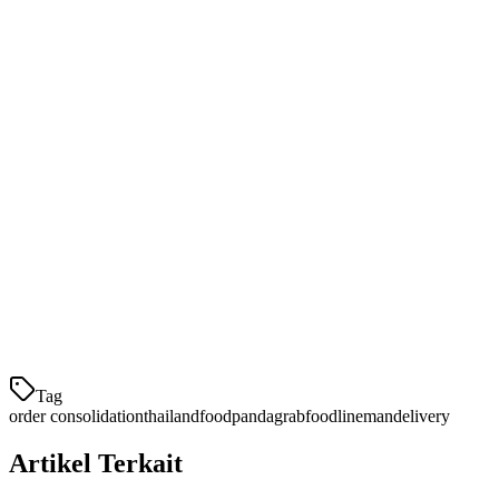
1. Hemat 2-3 Jam Setiap Hari
Tidak perlu lagi menginput pesanan pengiriman secara manual ke
sistem Anda. Tidak perlu lagi berlari-lari di antara tablet. Tidak perlu
lagi mengurai spreadsheet pada akhir malam. Rekanan restoran kami
melaporkan penghematan waktu 2-3 jam sehari — waktu yang
kembali ke memasak makanan yang lebih baik dan melayani
pelanggan.
2. Kurangi Kesalahan Pesanan hingga 90%
Penginputan pesanan secara manual adalah penyebab utama
kesalahan pengiriman. Barang yang salah, kuantitas
Tag
order consolidation
thailand
foodpanda
grabfood
lineman
delivery
Artikel Terkait