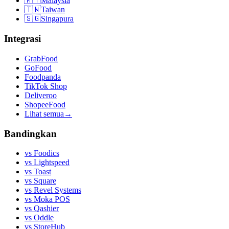
🇲🇾
Malaysia
🇹🇼
Taiwan
🇸🇬
Singapura
Integrasi
GrabFood
GoFood
Foodpanda
TikTok Shop
Deliveroo
ShopeeFood
Lihat semua
→
Bandingkan
vs
Foodics
vs
Lightspeed
vs
Toast
vs
Square
vs
Revel Systems
vs
Moka POS
vs
Qashier
vs
Oddle
vs
StoreHub