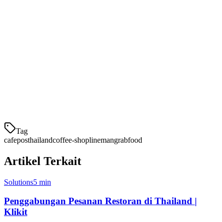
4. Lineman POS
Dibuat oleh tim di balik Lineman Wongnai, sistem POS ini
dirancang khusus untuk pengiriman Thailand.
Fitur Utama:
Integrasi asli Lineman Wongnai
Sinkronisasi menu di berbagai platform
Pelacakan komisi
Tag
cafe
pos
thailand
coffee-shop
lineman
grabfood
Artikel Terkait
Solutions
5 min
Penggabungan Pesanan Restoran di Thailand |
Klikit