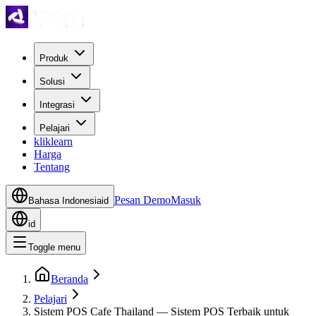
Produk
Solusi
Integrasi
Pelajari
kliklearn
Harga
Tentang
Pesan Demo
Masuk
Bahasa Indonesia
id
id
Toggle menu
Beranda
Pelajari
Sistem POS Cafe Thailand — Sistem POS Terbaik untuk