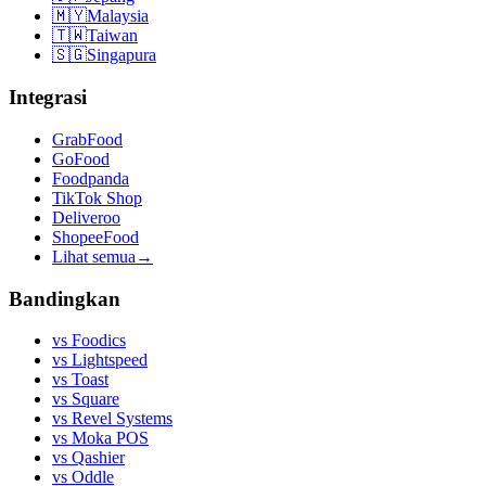
🇲🇾
Malaysia
🇹🇼
Taiwan
🇸🇬
Singapura
Integrasi
GrabFood
GoFood
Foodpanda
TikTok Shop
Deliveroo
ShopeeFood
Lihat semua
→
Bandingkan
vs
Foodics
vs
Lightspeed
vs
Toast
vs
Square
vs
Revel Systems
vs
Moka POS
vs
Qashier
vs
Oddle