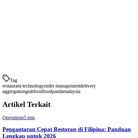
Ketika pesanan digabungkan, akurasi meningkat secara dramatis.
Tidak ada kebingungan lagi tentang apakah pesanan dari aplikasi
hijau sudah disiapkan. Tidak ada penggorengan ganda secara tidak
sengaja karena dua tablet menunjukkan pesanan yang sama pada
waktu yang berbeda.
Bagaimana Penggabungan Pesanan
Bekerja dalam Praktik
Tag
restaurant technology
order management
delivery
aggregation
grabfood
foodpanda
malaysia
Artikel Terkait
Operations
5 min
Pengantaran Cepat Restoran di Filipina: Panduan
Lengkap untuk 2026