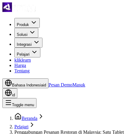
Produk
Solusi
Integrasi
Pelajari
kliklearn
Harga
Tentang
Pesan Demo
Masuk
Bahasa Indonesia
id
id
Toggle menu
Beranda
Pelajari
Penggabungan Pesanan Restoran di Malaysia: Satu Tablet