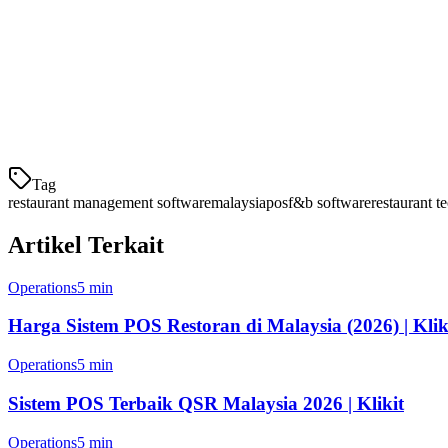
Integrasi pengiriman dasar
Harga:
Mulai dari RM188/bulan - lebih tinggi daripada beberapa pes
Terbaik untuk:
Restoran yang memerlukan POS yang sederhana denga
3. Punch
Tag
restaurant management software
malaysia
pos
f&b software
restaurant t
Artikel Terkait
Operations
5 min
Harga Sistem POS Restoran di Malaysia (2026) | Klik
Operations
5 min
Sistem POS Terbaik QSR Malaysia 2026 | Klikit
Operations
5 min