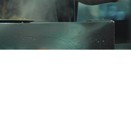
si lancar - sambil bersaing di pasar F&B yang berkembang dengan
dan meningkatkan keuntungan.
ang sesuai dengan kebutuhan bisnis Anda - apakah Anda adalah kafe