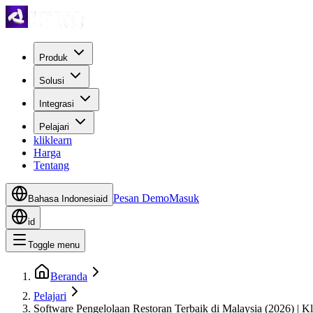
Produk
Solusi
Integrasi
Pelajari
kliklearn
Harga
Tentang
Pesan Demo
Masuk
Bahasa Indonesia
id
id
Toggle menu
Beranda
Pelajari
Software Pengelolaan Restoran Terbaik di Malaysia (2026) | Kl