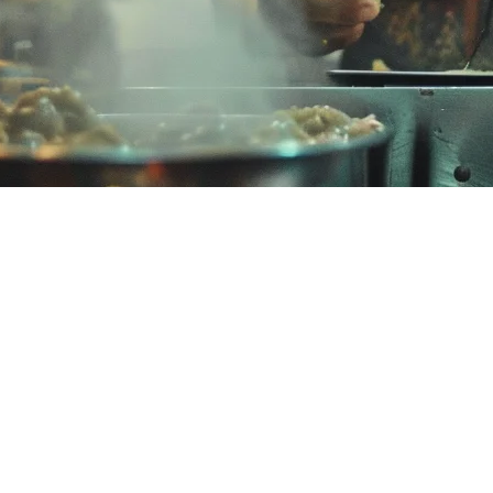
rbaik di Malaysia untuk 2026
pengiriman, melacak inventaris di beberapa lokasi, dan menjaga opera
ubah cara Anda beroperasi, menghemat waktu, mengurangi kesalahan, 
n teratas yang tersedia di Malaysia, membantu Anda memilih solusi y
g di sepanjang Penang dan Johor.
gkat Lunak Pengelolaan Restoran