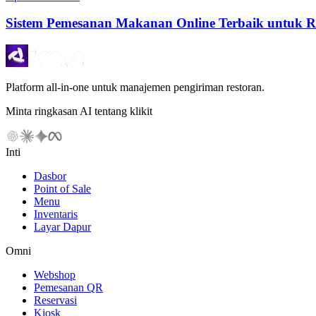
Sistem Pemesanan Makanan Online Terbaik untuk Re
Platform all-in-one untuk manajemen pengiriman restoran.
Minta ringkasan AI tentang klikit
Inti
Dasbor
Point of Sale
Menu
Inventaris
Layar Dapur
Omni
Webshop
Pemesanan QR
Reservasi
Kiosk