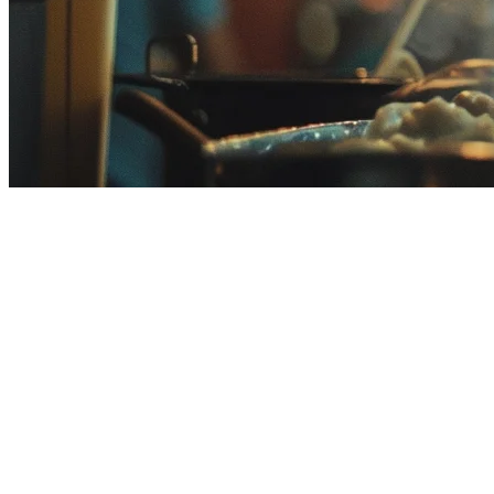
Software Pengelolaan Restoran Te
Mengelola restoran di Malaysia berarti mengelola beberapa platform 
cepat. Perangkat lunak pengelolaan restoran yang tepat dapat meng
Panduan ini membandingkan opsi perangkat lunak pengelolaan restora
outlet tunggal di Kuala Lumpur atau rantai makanan yang berkemban
Apa yang Perlu Diperhatikan dalam Peran