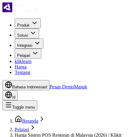
Produk
Solusi
Integrasi
Pelajari
kliklearn
Harga
Tentang
Pesan Demo
Masuk
Bahasa Indonesia
id
id
Toggle menu
Beranda
Pelajari
Harga Sistem POS Restoran di Malaysia (2026) | Klikit