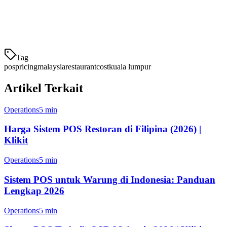
TouchBistro:
RM199-499/bulan - Populer dengan bisnis
F&B
Tag
pos
pricing
malaysia
restaurant
cost
kuala lumpur
Artikel Terkait
Operations
5 min
Harga Sistem POS Restoran di Filipina (2026) |
Klikit
Operations
5 min
Sistem POS untuk Warung di Indonesia: Panduan
Lengkap 2026
Operations
5 min