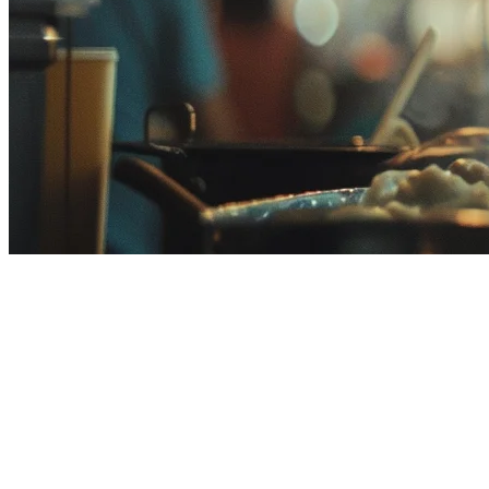
Harga Sistem POS Restoran di
Malaysia (2026)
Menemukan
sistem POS restoran yang tepat di Malaysia
berarti
menentukan keseimbangan antara fitur dengan anggaran Anda.
Apakah Anda mengelola kafe kecil di Kuala Lumpur atau rantai
restoran multi-lokasi di sepanjang Klang Valley, memahami biaya