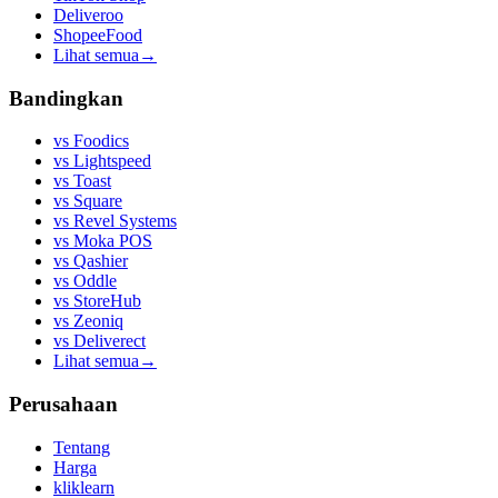
Deliveroo
ShopeeFood
Lihat semua
→
Bandingkan
vs
Foodics
vs
Lightspeed
vs
Toast
vs
Square
vs
Revel Systems
vs
Moka POS
vs
Qashier
vs
Oddle
vs
StoreHub
vs
Zeoniq
vs
Deliverect
Lihat semua
→
Perusahaan
Tentang
Harga
kliklearn