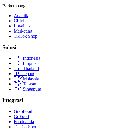
Berkembang
Analitik
CRM
Loyalitas
Marketing
TikTok Shop
Solusi
🇮🇩
Indonesia
🇵🇭
Filipina
🇹🇭
Thailand
🇯🇵
Jepang
🇲🇾
Malaysia
🇹🇼
Taiwan
🇸🇬
Singapura
Integrasi
GrabFood
GoFood
Foodpanda
TikTok Shop