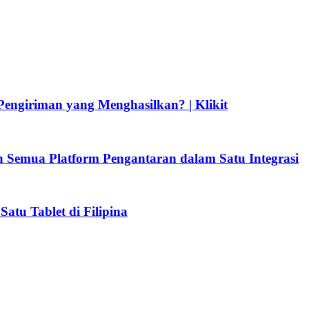
engiriman yang Menghasilkan? | Klikit
Semua Platform Pengantaran dalam Satu Integrasi
atu Tablet di Filipina