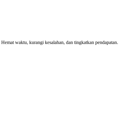
 Hemat waktu, kurangi kesalahan, dan tingkatkan pendapatan.
2026)
ats — masing-masing dilengkapi tablet, pembaruan menu, dan aliran
aran — ke dalam alur kerja yang terintegrasi, sehingga tim Anda