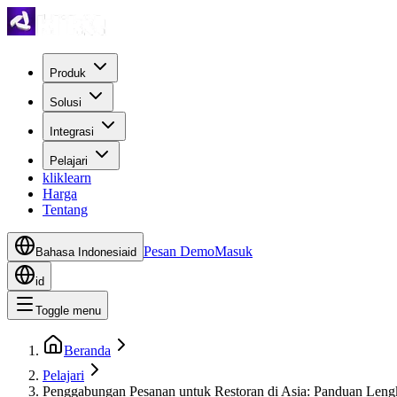
Produk
Solusi
Integrasi
Pelajari
kliklearn
Harga
Tentang
Pesan Demo
Masuk
Bahasa Indonesia
id
id
Toggle menu
Beranda
Pelajari
Penggabungan Pesanan untuk Restoran di Asia: Panduan Leng