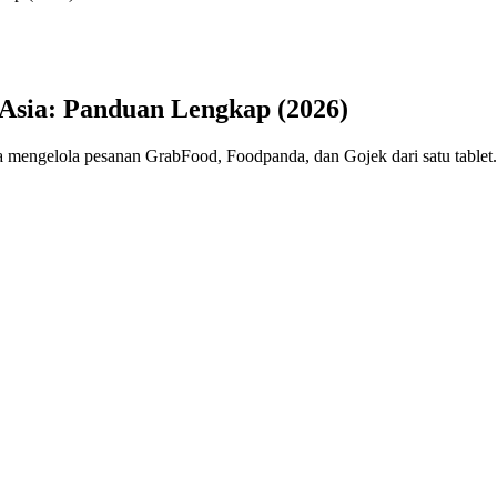
Asia: Panduan Lengkap (2026)
 mengelola pesanan GrabFood, Foodpanda, dan Gojek dari satu tablet.
toran di Asia: Panduan Lengkap (
orm pengantaran secara bersamaan. GrabFood, Foodpanda, Gojek, Uber E
uk kesalahan, kehilangan pendapatan, dan tenaga kerja yang lelah.
g menggabungkan setiap pesanan online — dari setiap platform pengant