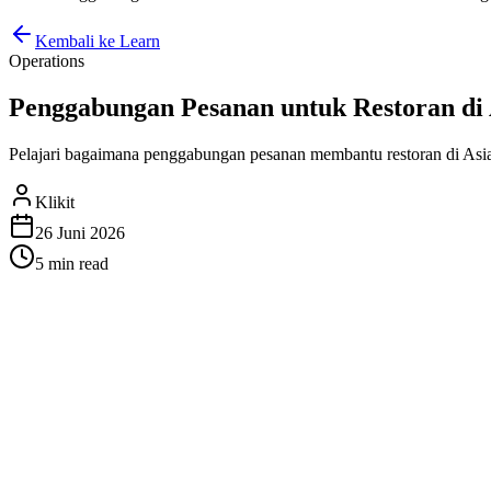
Kembali ke Learn
Operations
Penggabungan Pesanan untuk Restoran di 
Pelajari bagaimana penggabungan pesanan membantu restoran di Asia
Klikit
26 Juni 2026
5 min
read
Penggabungan Pesanan untuk Res
Mengelola restoran di Asia berarti harus menangani beberapa platf
pesanan masing-masing. Mengelolanya secara manual adalah resep unt
Itulah di mana
penggabungan pesanan
masuk. Ini adalah solusi yan
lebih fokus pada memasak, bukan menyalin-tembus.