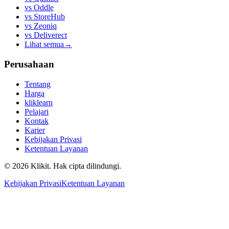
vs
Oddle
vs
StoreHub
vs
Zeoniq
vs
Deliverect
Lihat semua
→
Perusahaan
Tentang
Harga
kliklearn
Pelajari
Kontak
Karier
Kebijakan Privasi
Ketentuan Layanan
© 2026 Klikit. Hak cipta dilindungi.
Kebijakan Privasi
Ketentuan Layanan