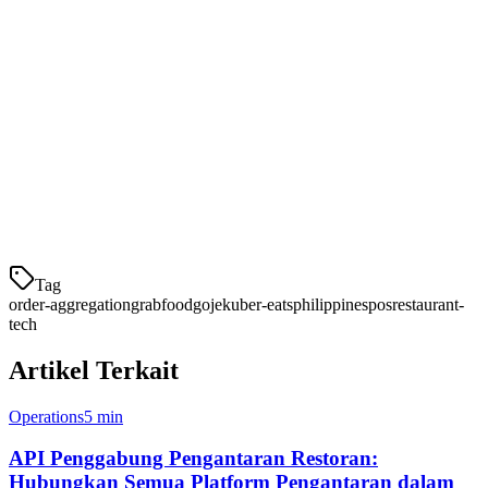
4. Tampilan Dapur Bersama
Staf dapur melihat semua pesanan di satu layar. Tidak ada lagi
berlari-lari antara tablet. Pesanan secara otomatis diurutkan
berdasarkan waktu, jadi tidak ada yang terlewat.
Bagaimana Mengatur Pengelolaan
Pesanan Satu-Tablet
Tag
order-aggregation
grabfood
gojek
uber-eats
philippines
pos
restaurant-
tech
Artikel Terkait
Operations
5 min
API Penggabung Pengantaran Restoran:
Hubungkan Semua Platform Pengantaran dalam