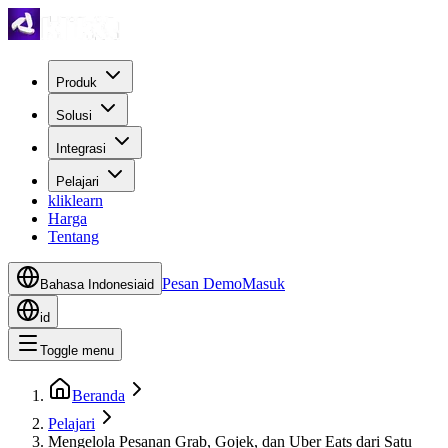
Produk
Solusi
Integrasi
Pelajari
kliklearn
Harga
Tentang
Pesan Demo
Masuk
Bahasa Indonesia
id
id
Toggle menu
Beranda
Pelajari
Mengelola Pesanan Grab, Gojek, dan Uber Eats dari Satu