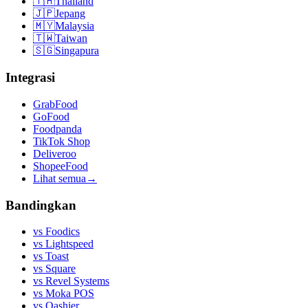
🇹🇭
Thailand
🇯🇵
Jepang
🇲🇾
Malaysia
🇹🇼
Taiwan
🇸🇬
Singapura
Integrasi
GrabFood
GoFood
Foodpanda
TikTok Shop
Deliveroo
ShopeeFood
Lihat semua
→
Bandingkan
vs
Foodics
vs
Lightspeed
vs
Toast
vs
Square
vs
Revel Systems
vs
Moka POS
vs
Qashier