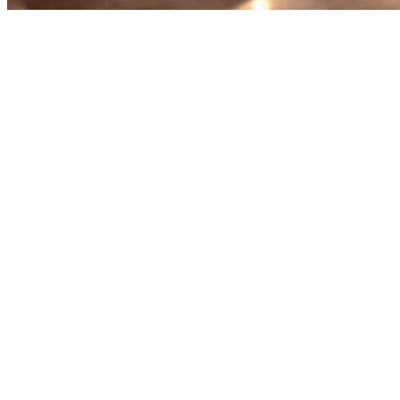
Mengelola Pesanan Grab, Gojek,
dan Uber Eats dari Satu Tablet
di Filipina
Mengelola restoran di Filipina berarti harus menghadapi beberapa
aplikasi pengantaran. GrabFood, Gojek, dan Uber Eats masing-
masing mewakili ribuan potensi pelanggan—tetapi mengelolanya
secara terpisah menguras laba dan kesehatan jiwa Anda.
Ini kenyataan: sebagian besar restoran di Manila, Cebu, dan di
seluruh Filipina menggunakan
2-3 tablet terpisah
hanya untuk
mengelola pesanan pengantaran. Itu tidak berkelanjutan. Setiap detik
staf Anda mengalikan aplikasi, uang yang hilang.
Masalah dengan Beberapa Tablet