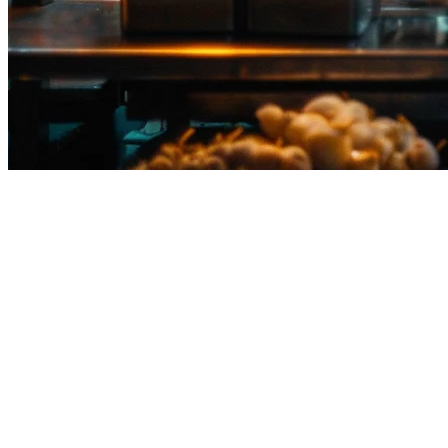
Alternatif Lineman Wongnai: Pla
Lineman Wongnai telah mendominasi pasar pengiriman makanan di Thail
lebih banyak, dan integrasi yang lebih baik dengan sistem POS yang 
Apakah Anda restoran baru yang mempertimbangkan platform pengiri
menemukan alternatif Lineman Wongnai terbaik untuk restoran Anda.
Mengapa Restoran Thailand mencari Alte