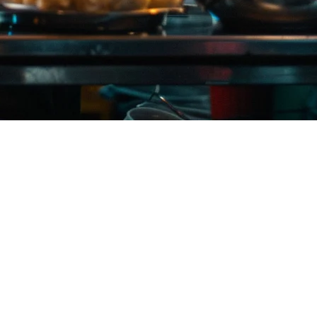
tform Pengiriman Terbaik untuk R
and selama bertahun-tahun, tetapi banyak pemilik restoran kini mencar
ada.
man pertama atau bisnis yang terestablisih untuk mengoptimalkan op
rnatif Lineman Wongnai