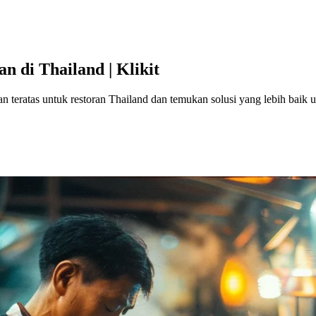
n di Thailand | Klikit
 teratas untuk restoran Thailand dan temukan solusi yang lebih baik