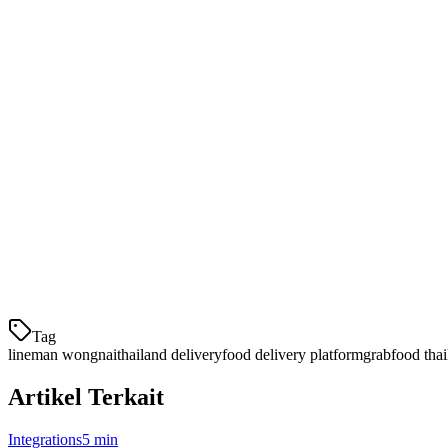
Bagaimana Memilih Alternatif yang Tepat
Saat menilai alternatif Lineman Wongnai, pertimbangkan faktor-faktor
Tarif Komisi
Bandingkan tarif komisi yang efektif setelah semua biaya. Beberapa 
Integrasi POS
Cari platform yang mengintegrasikan dengan sistem POS restoran An
Tag
lineman wongnai
thailand delivery
food delivery platform
grabfood thai
Artikel Terkait
Integrations
5 min