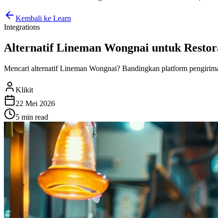
Kembali ke Learn
Integrations
Alternatif Lineman Wongnai untuk Restora
Mencari alternatif Lineman Wongnai? Bandingkan platform pengiriman
Klikit
22 Mei 2026
5 min
read