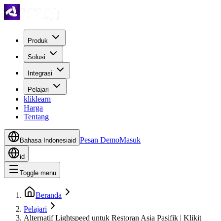
Produk
Solusi
Integrasi
Pelajari
kliklearn
Harga
Tentang
Pesan Demo
Masuk
Bahasa Indonesia
id
id
Toggle menu
Beranda
Pelajari
Alternatif Lightspeed untuk Restoran Asia Pasifik | Klikit