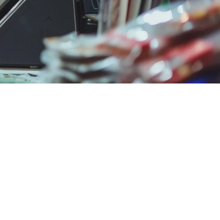
aik. Meskipun Lightspeed menawarkan fitur yang kuat, sistem ini
 wilayah ini memilih Klikit daripada Lightspeed.