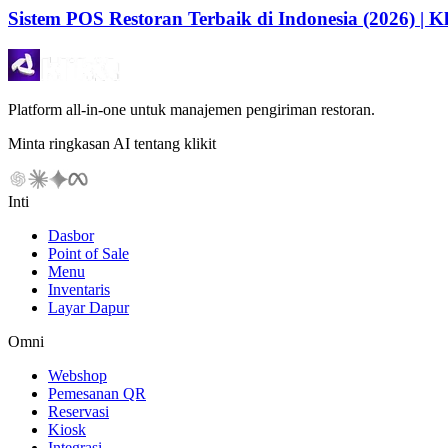
Sistem POS Restoran Terbaik di Indonesia (2026) | Kl
Platform all-in-one untuk manajemen pengiriman restoran.
Minta ringkasan AI tentang klikit
Inti
Dasbor
Point of Sale
Menu
Inventaris
Layar Dapur
Omni
Webshop
Pemesanan QR
Reservasi
Kiosk
Integrasi