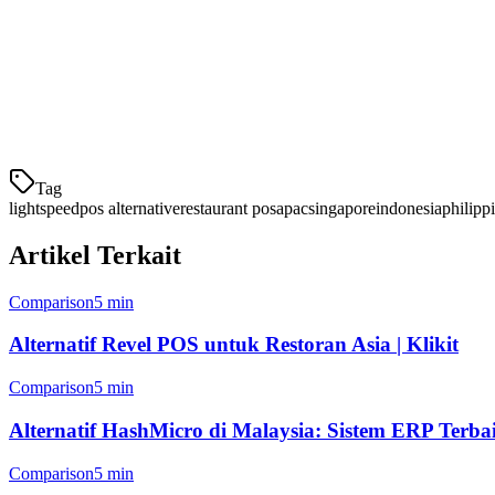
Rencana fitur Lightspeed didorong oleh pelanggan North America dan
Pembayaran terpisah
– Essensial untuk budaya makan k
Pelacakan putaran meja
– Optimalkan duduk di lokasi de
Tampilan menu multibahasa
– Inggris, Cina, Thai, Indon
Duk
Tag
lightspeed
pos alternative
restaurant pos
apac
singapore
indonesia
philipp
Artikel Terkait
Comparison
5 min
Alternatif Revel POS untuk Restoran Asia | Klikit
Comparison
5 min
Alternatif HashMicro di Malaysia: Sistem ERP Terb
Comparison
5 min