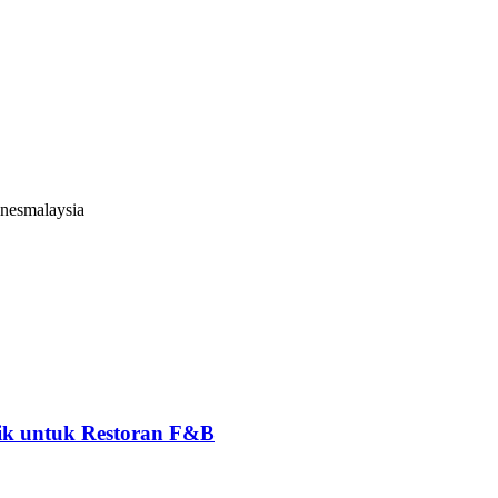
 Eropa. Klikit membangun fitur khusus untuk operasi restoran Asia:
elompok
ngan permintaan tinggi
esia, Vietnam, Jepang
ines
malaysia
aik untuk Restoran F&B