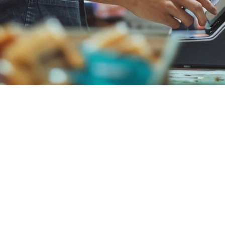
ran Asia Pasifik
 di Asia Pasifik, Anda layak untuk mengetahui alternatif yang lebih b
 tantangan bagi restoran di Asia Pasifik.
a Tenggara dan Asia Timur. Berikut alasan mengapa ratusan restoran di
 ke Klikit