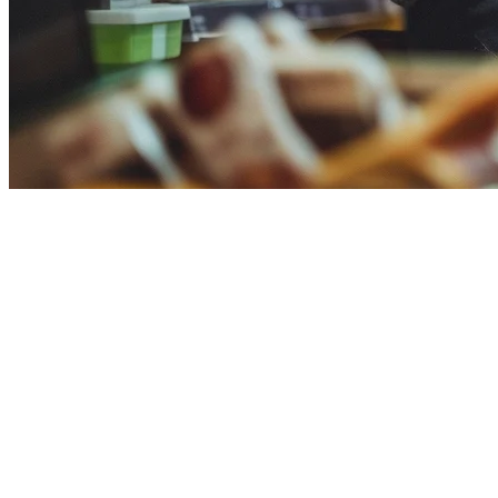
Alternatif Lightspeed untuk Resto
Jika Anda sedang mengevaluasi
Lightspeed POS
untuk restoran Anda
sebenarnya dibangun terutama untuk pasar Barat - dan itu menciptakan
Klikit
adalah sistem operasi restoran yang dirancang khusus untuk Asi
Mengapa Restoran Beralih dari Lightspeed