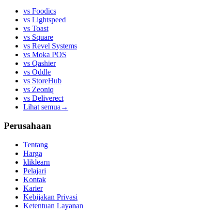
vs
Foodics
vs
Lightspeed
vs
Toast
vs
Square
vs
Revel Systems
vs
Moka POS
vs
Qashier
vs
Oddle
vs
StoreHub
vs
Zeoniq
vs
Deliverect
Lihat semua
→
Perusahaan
Tentang
Harga
kliklearn
Pelajari
Kontak
Karier
Kebijakan Privasi
Ketentuan Layanan