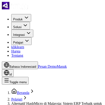
Produk
Solusi
Integrasi
Pelajari
kliklearn
Harga
Tentang
Pesan Demo
Masuk
Bahasa Indonesia
id
id
Toggle menu
Beranda
Pelajari
Alternatif HashMicro di Malaysia: Sistem ERP Terbaik untuk