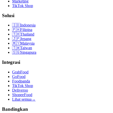
Marketing
TikTok Shop
Solusi
🇮🇩
Indonesia
🇵🇭
Filipina
🇹🇭
Thailand
🇯🇵
Jepang
🇲🇾
Malaysia
🇹🇼
Taiwan
🇸🇬
Singapura
Integrasi
GrabFood
GoFood
Foodpanda
TikTok Shop
Deliveroo
ShopeeFood
Lihat semua
→
Bandingkan