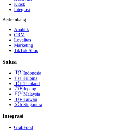
Kiosk
Integrasi
Berkembang
Analitik
CRM
Loyalitas
Marketing
TikTok Shop
Solusi
🇮🇩
Indonesia
🇵🇭
Filipina
🇹🇭
Thailand
🇯🇵
Jepang
🇲🇾
Malaysia
🇹🇼
Taiwan
🇸🇬
Singapura
Integrasi
GrabFood