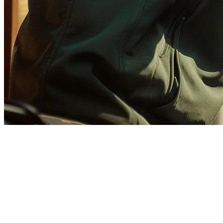
Integrasi GrabFood untuk
Restoran
Mengelola pesanan dari
GrabFood
,
Foodpanda
, dan
ShopeeFood
pada perangkat terpisah menghambat dapur Anda dan menciptakan
kesalahan pesanan. Dengan integrasi GrabFood Klikit, semua