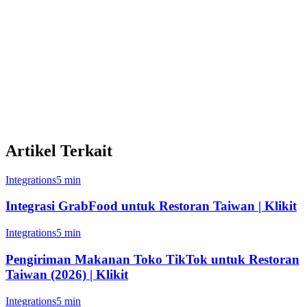
dan bagaimana Anda dibandingkan dengan restoran serupa. Buat
keputusan berbasis data untuk tumbuhkan bisnis Anda.
Fitur Integrasi GrabFood
Item menu dan harga otomatis disinkronkan
Pemberitahuan pesanan waktu nyata
Artikel Terkait
Integrations
5 min
Integrasi GrabFood untuk Restoran Taiwan | Klikit
Integrations
5 min
Pengiriman Makanan Toko TikTok untuk Restoran
Taiwan (2026) | Klikit
Integrations
5 min