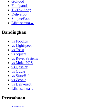
GoFood
Foodpanda
TikTok Shop
Deliveroo
ShopeeFood
Lihat semua
→
Bandingkan
vs
Foodics
vs
Lightspeed
vs
Toast
vs
Square
vs
Revel Systems
vs
Moka POS
vs
Qashier
vs
Oddle
vs
StoreHub
vs
Zeoniq
vs
Deliverect
Lihat semua
→
Perusahaan