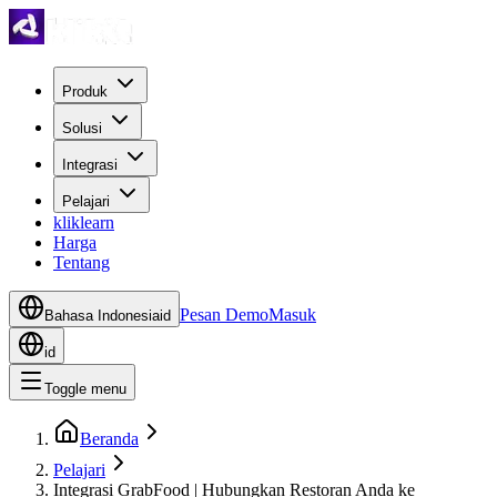
Produk
Solusi
Integrasi
Pelajari
kliklearn
Harga
Tentang
Pesan Demo
Masuk
Bahasa Indonesia
id
id
Toggle menu
Beranda
Pelajari
Integrasi GrabFood | Hubungkan Restoran Anda ke