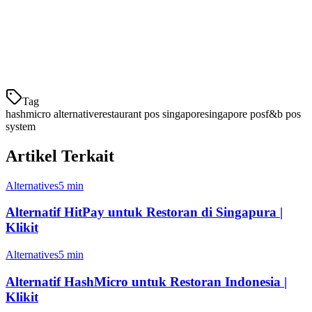
Fitur Khusus
✅ Tersedia built-
⚠️ ERP umum
Restoran
in
Fokus F&B
Singapura
Tag
hashmicro alternative
restaurant pos singapore
singapore pos
f&b pos
system
Artikel Terkait
Alternatives
5 min
Alternatif HitPay untuk Restoran di Singapura |
Klikit
Alternatives
5 min
Alternatif HashMicro untuk Restoran Indonesia |
Klikit