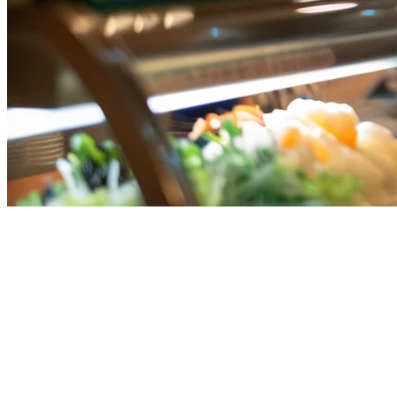
Alternatif HashMicro untuk
Restoran di Singapura
Jika Anda sedang menilai HashMicro sebagai sistem POS restoran
di Singapura, layak untuk menjelajahi semua opsi sebelum membuat
komitmen. Meskipun HashMicro menawarkan solusi manajemen
bisnis satu-paket yang komprehensif dengan kemampuan POS,