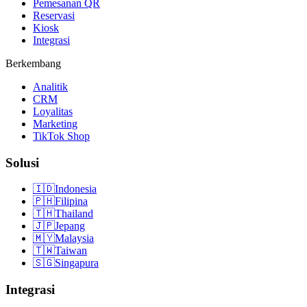
Pemesanan QR
Reservasi
Kiosk
Integrasi
Berkembang
Analitik
CRM
Loyalitas
Marketing
TikTok Shop
Solusi
🇮🇩
Indonesia
🇵🇭
Filipina
🇹🇭
Thailand
🇯🇵
Jepang
🇲🇾
Malaysia
🇹🇼
Taiwan
🇸🇬
Singapura
Integrasi