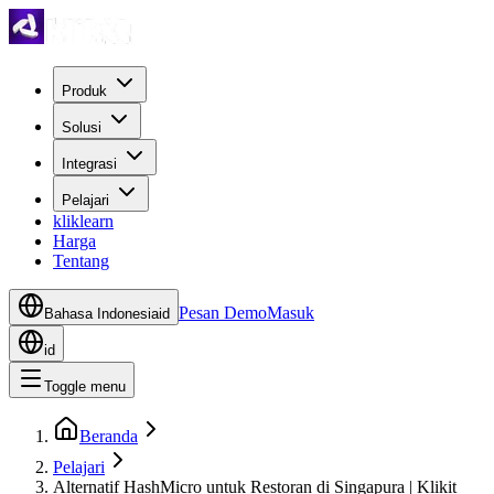
Produk
Solusi
Integrasi
Pelajari
kliklearn
Harga
Tentang
Pesan Demo
Masuk
Bahasa Indonesia
id
id
Toggle menu
Beranda
Pelajari
Alternatif HashMicro untuk Restoran di Singapura | Klikit