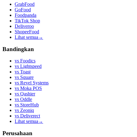
GrabFood
GoFood
Foodpanda
TikTok Shop
Deliveroo
ShopeeFood
Lihat semua
→
Bandingkan
vs
Foodics
vs
Lightspeed
vs
Toast
vs
Square
vs
Revel Systems
vs
Moka POS
vs
Qashier
vs
Oddle
vs
StoreHub
vs
Zeoniq
vs
Deliverect
Lihat semua
→
Perusahaan