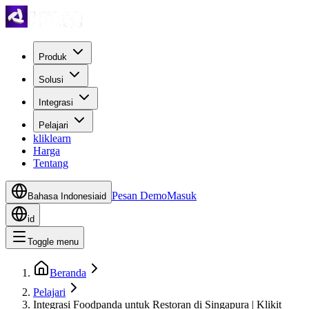
Produk
Solusi
Integrasi
Pelajari
kliklearn
Harga
Tentang
Pesan Demo
Masuk
Bahasa Indonesia
id
id
Toggle menu
Beranda
Pelajari
Integrasi Foodpanda untuk Restoran di Singapura | Klikit