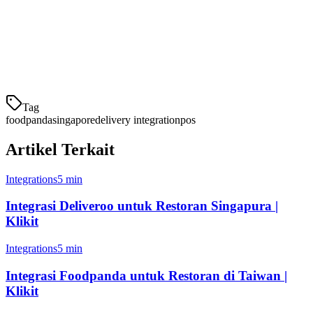
satu tampilan terintegrasi bersama pesanan makan malam dan
bawa pulang Anda. Staf dapur Anda melihat antrian tunggal,
terlepas dari asal pesanan.
Visibilitas bisnis yang lengkap:
Lihat gambaran
pendapatan lengkap Anda di satu dasbor. Penjualan toko,
pesanan Foodpanda, GrabFood, dan
Tag
foodpanda
singapore
delivery integration
pos
Artikel Terkait
Integrations
5 min
Integrasi Deliveroo untuk Restoran Singapura |
Klikit
Integrations
5 min
Integrasi Foodpanda untuk Restoran di Taiwan |
Klikit