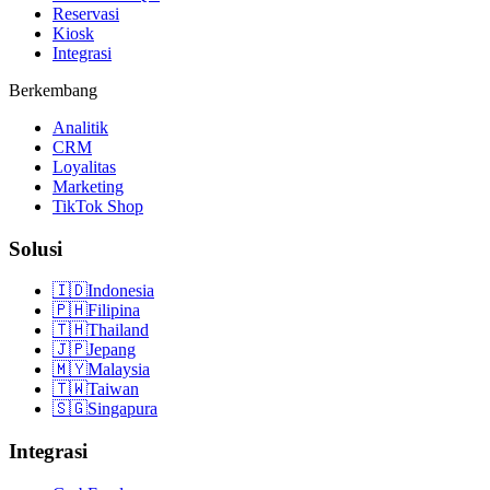
Reservasi
Kiosk
Integrasi
Berkembang
Analitik
CRM
Loyalitas
Marketing
TikTok Shop
Solusi
🇮🇩
Indonesia
🇵🇭
Filipina
🇹🇭
Thailand
🇯🇵
Jepang
🇲🇾
Malaysia
🇹🇼
Taiwan
🇸🇬
Singapura
Integrasi