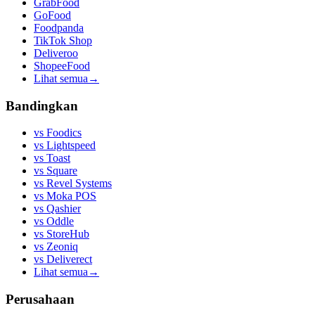
GrabFood
GoFood
Foodpanda
TikTok Shop
Deliveroo
ShopeeFood
Lihat semua
→
Bandingkan
vs
Foodics
vs
Lightspeed
vs
Toast
vs
Square
vs
Revel Systems
vs
Moka POS
vs
Qashier
vs
Oddle
vs
StoreHub
vs
Zeoniq
vs
Deliverect
Lihat semua
→
Perusahaan