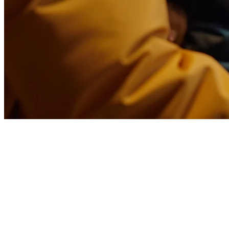
Integrasi Foodpanda untuk
Restoran di Singapura
Foodpanda tetap menjadi platform pengiriman makanan yang
signifikan di Singapura, melayani pelanggan di sekitar perumahan,
daerah bisnis, dan kawasan hiburan. Bagi restoran, mengelola
pesanan Foodpanda bersamaan dengan operasi toko Anda dapat