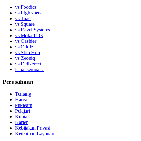
vs
Foodics
vs
Lightspeed
vs
Toast
vs
Square
vs
Revel Systems
vs
Moka POS
vs
Qashier
vs
Oddle
vs
StoreHub
vs
Zeoniq
vs
Deliverect
Lihat semua
→
Perusahaan
Tentang
Harga
kliklearn
Pelajari
Kontak
Karier
Kebijakan Privasi
Ketentuan Layanan