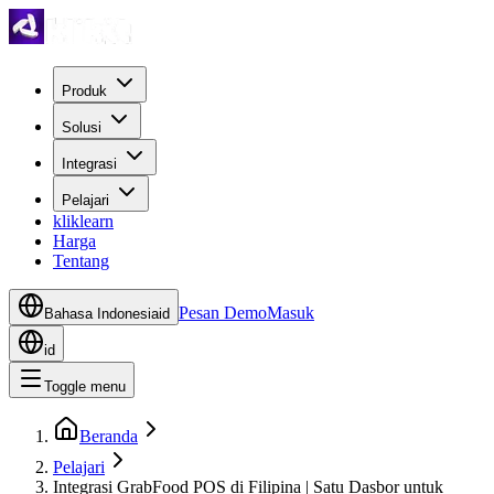
Produk
Solusi
Integrasi
Pelajari
kliklearn
Harga
Tentang
Pesan Demo
Masuk
Bahasa Indonesia
id
id
Toggle menu
Beranda
Pelajari
Integrasi GrabFood POS di Filipina | Satu Dasbor untuk