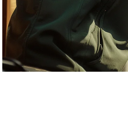
Integrasi GrabFood POS di
Filipina — Semua Pesanan Antar
di Satu Tempat
Di Filipina, mengelola beberapa platform pengiriman adalah