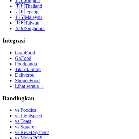
🇵🇭
Filipina
🇹🇭
Thailand
🇯🇵
Jepang
🇲🇾
Malaysia
🇹🇼
Taiwan
🇸🇬
Singapura
Integrasi
GrabFood
GoFood
Foodpanda
TikTok Shop
Deliveroo
ShopeeFood
Lihat semua
→
Bandingkan
vs
Foodics
vs
Lightspeed
vs
Toast
vs
Square
vs
Revel Systems
vs
Moka POS