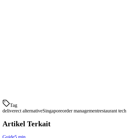
dan kafe.
Apa yang Perlu Diperhatikan dalam
Alternatif Deliverect
Saat membandingkan alternatif Deliverect, restoran di Singapura
harus menilai:
Cakupan platform pengiriman
- Apakah itu terintegrasi
dengan GrabFood, Foodpanda, Deliveroo?
Struktur harga
- Biaya bulanan, biaya transaksi, dan
biaya pengaturan
Tag
deliverect alternative
Singapore
order management
restaurant tech
Artikel Terkait
Guide
5 min