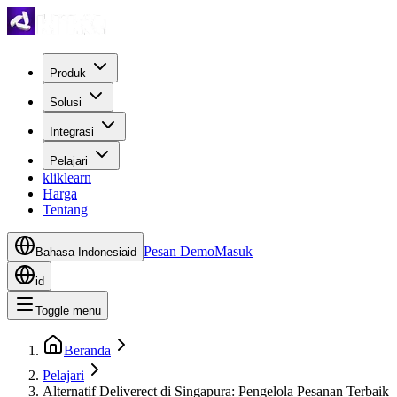
Produk
Solusi
Integrasi
Pelajari
kliklearn
Harga
Tentang
Pesan Demo
Masuk
Bahasa Indonesia
id
id
Toggle menu
Beranda
Pelajari
Alternatif Deliverect di Singapura: Pengelola Pesanan Terbaik