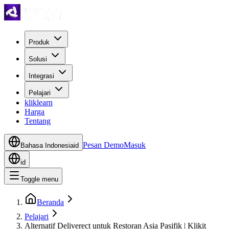
Produk
Solusi
Integrasi
Pelajari
kliklearn
Harga
Tentang
Pesan Demo
Masuk
Bahasa Indonesia
id
id
Toggle menu
Beranda
Pelajari
Alternatif Deliverect untuk Restoran Asia Pasifik | Klikit