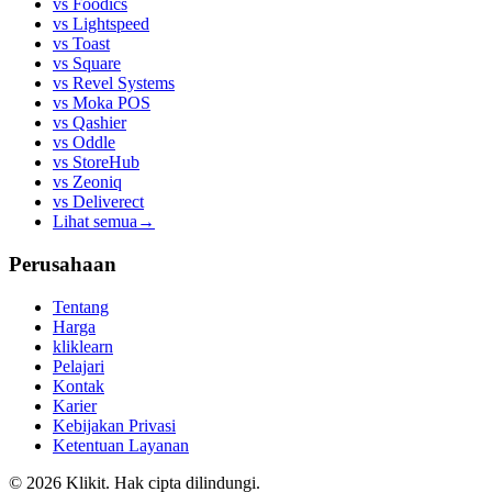
vs
Foodics
vs
Lightspeed
vs
Toast
vs
Square
vs
Revel Systems
vs
Moka POS
vs
Qashier
vs
Oddle
vs
StoreHub
vs
Zeoniq
vs
Deliverect
Lihat semua
→
Perusahaan
Tentang
Harga
kliklearn
Pelajari
Kontak
Karier
Kebijakan Privasi
Ketentuan Layanan
© 2026 Klikit. Hak cipta dilindungi.