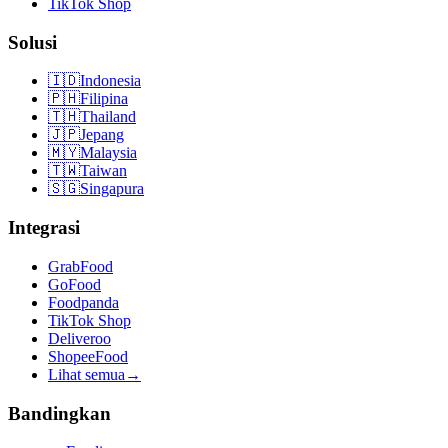
TikTok Shop
Solusi
🇮🇩
Indonesia
🇵🇭
Filipina
🇹🇭
Thailand
🇯🇵
Jepang
🇲🇾
Malaysia
🇹🇼
Taiwan
🇸🇬
Singapura
Integrasi
GrabFood
GoFood
Foodpanda
TikTok Shop
Deliveroo
ShopeeFood
Lihat semua
→
Bandingkan