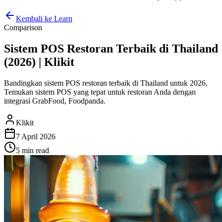
Kembali ke Learn
Comparison
Sistem POS Restoran Terbaik di Thailand
(2026) | Klikit
Bandingkan sistem POS restoran terbaik di Thailand untuk 2026.
Temukan sistem POS yang tepat untuk restoran Anda dengan
integrasi GrabFood, Foodpanda.
Klikit
7 April 2026
5 min
read