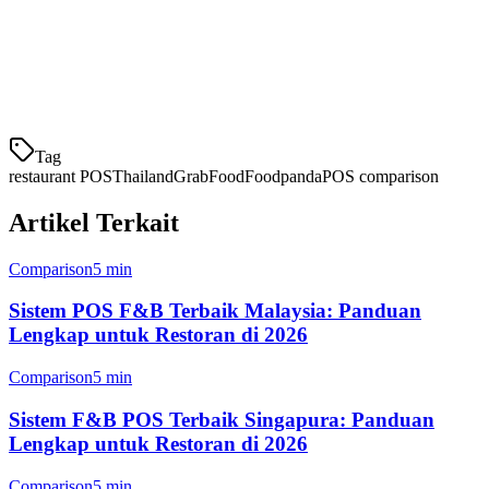
Manajemen meja dan reservasi
Sistem tampilan dapur (KDS)
Kios pesanan mandiri
Integrasi
Tag
restaurant POS
Thailand
GrabFood
Foodpanda
POS comparison
Artikel Terkait
Comparison
5 min
Sistem POS F&B Terbaik Malaysia: Panduan
Lengkap untuk Restoran di 2026
Comparison
5 min
Sistem F&B POS Terbaik Singapura: Panduan
Lengkap untuk Restoran di 2026
Comparison
5 min