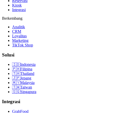
Reservasi
Kiosk
Integrasi
Berkembang
Analitik
CRM
Loyalitas
Marketing
TikTok Shop
Solusi
🇮🇩
Indonesia
🇵🇭
Filipina
🇹🇭
Thailand
🇯🇵
Jepang
🇲🇾
Malaysia
🇹🇼
Taiwan
🇸🇬
Singapura
Integrasi
GrabFood