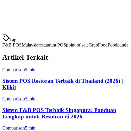
menawarkan pendekatan modular dengan aplikasi berbeda untuk
fungsi berbeda.
P
Tag
F&B POS
Malaysia
restaurant POS
point of sale
GrabFood
Foodpanda
Artikel Terkait
Comparison
5 min
Sistem POS Restoran Terbaik di Thailand (2026) |
Klikit
Comparison
5 min
Sistem F&B POS Terbaik Singapura: Panduan
Lengkap untuk Restoran di 2026
Comparison
5 min