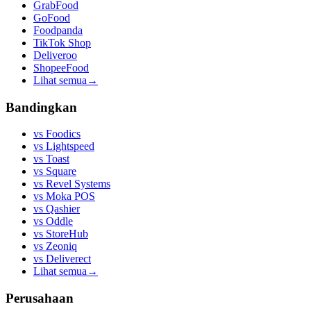
GrabFood
GoFood
Foodpanda
TikTok Shop
Deliveroo
ShopeeFood
Lihat semua
→
Bandingkan
vs
Foodics
vs
Lightspeed
vs
Toast
vs
Square
vs
Revel Systems
vs
Moka POS
vs
Qashier
vs
Oddle
vs
StoreHub
vs
Zeoniq
vs
Deliverect
Lihat semua
→
Perusahaan