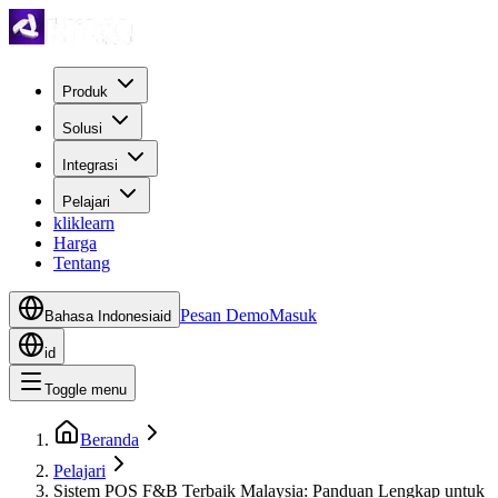
Produk
Solusi
Integrasi
Pelajari
kliklearn
Harga
Tentang
Pesan Demo
Masuk
Bahasa Indonesia
id
id
Toggle menu
Beranda
Pelajari
Sistem POS F&B Terbaik Malaysia: Panduan Lengkap untuk