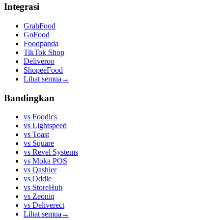
Integrasi
GrabFood
GoFood
Foodpanda
TikTok Shop
Deliveroo
ShopeeFood
Lihat semua
→
Bandingkan
vs
Foodics
vs
Lightspeed
vs
Toast
vs
Square
vs
Revel Systems
vs
Moka POS
vs
Qashier
vs
Oddle
vs
StoreHub
vs
Zeoniq
vs
Deliverect
Lihat semua
→