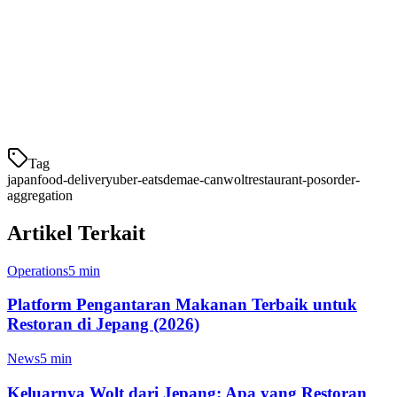
operasi regional
Terbaik Untuk:
Restoran yang sudah menggunakan Foodpanda di
pasar Asia lainnya
Cara Memilih Platform Pengiriman
Tag
japan
food-delivery
uber-eats
demae-can
wolt
restaurant-pos
order-
aggregation
Artikel Terkait
Operations
5 min
Platform Pengantaran Makanan Terbaik untuk
Restoran di Jepang (2026)
News
5 min
Keluarnya Wolt dari Jepang: Apa yang Restoran