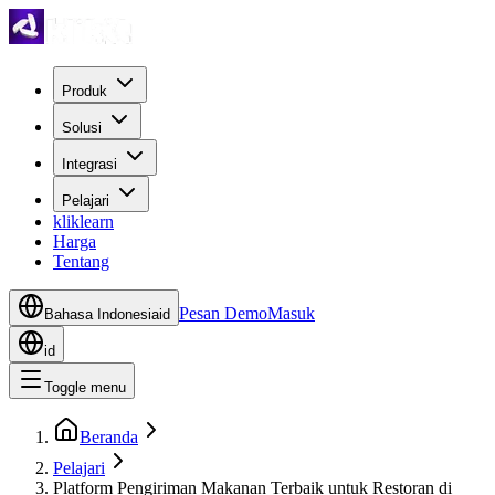
Produk
Solusi
Integrasi
Pelajari
kliklearn
Harga
Tentang
Pesan Demo
Masuk
Bahasa Indonesia
id
id
Toggle menu
Beranda
Pelajari
Platform Pengiriman Makanan Terbaik untuk Restoran di