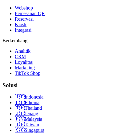
Webshop
Pemesanan QR
Reservasi
Kiosk
Integrasi
Berkembang
Analitik
CRM
Loyalitas
Marketing
TikTok Shop
Solusi
🇮🇩
Indonesia
🇵🇭
Filipina
🇹🇭
Thailand
🇯🇵
Jepang
🇲🇾
Malaysia
🇹🇼
Taiwan
🇸🇬
Singapura