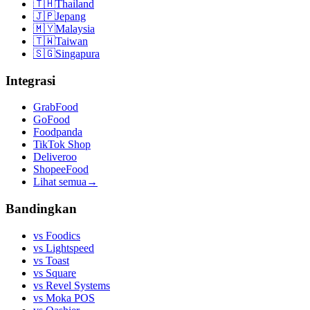
🇹🇭
Thailand
🇯🇵
Jepang
🇲🇾
Malaysia
🇹🇼
Taiwan
🇸🇬
Singapura
Integrasi
GrabFood
GoFood
Foodpanda
TikTok Shop
Deliveroo
ShopeeFood
Lihat semua
→
Bandingkan
vs
Foodics
vs
Lightspeed
vs
Toast
vs
Square
vs
Revel Systems
vs
Moka POS