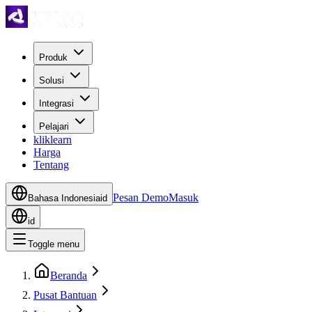
Produk
Solusi
Integrasi
Pelajari
kliklearn
Harga
Tentang
Pesan Demo
Masuk
Bahasa Indonesia
id
id
Toggle menu
Beranda
Pusat Bantuan