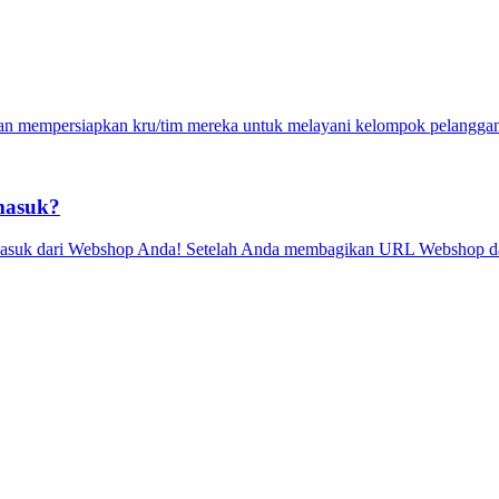
an mempersiapkan kru/tim mereka untuk melayani kelompok pelanggan y
masuk?
ng masuk dari Webshop Anda! Setelah Anda membagikan URL Webshop 