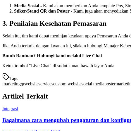
Media Sosial -
Kami akan memberikan Anda template Pos, Story
Stiker/Stand QR dan Poster
-
Kami juga akan menyediakan St
3.
Penilaian Kesehatan Pemasaran
Selain itu, tim kami dapat meninjau keadaan upaya Pemasaran Anda
Jika Anda tertarik dengan layanan ini, silakan hubungi Manajer Kebe
Butuh Bantuan? Hubungi kami melalui Live Chat
Ketuk tombol "Live Chat" di sudut kanan bawah layar Anda
Tags
marketing
qr
website
services
custom website
social media
poster
marketin
Artikel Terkait
Integrasi
Bagaimana cara mengubah pengaturan dan konfigur