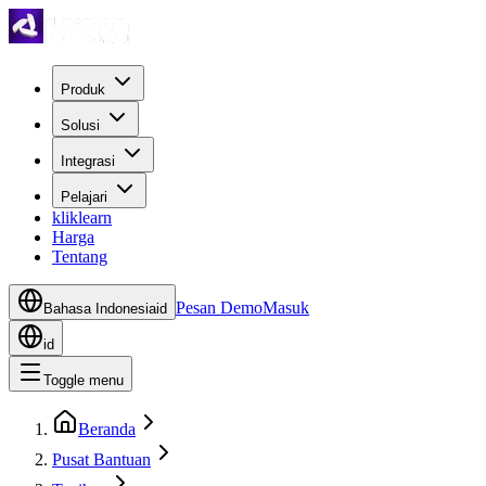
Produk
Solusi
Integrasi
Pelajari
kliklearn
Harga
Tentang
Pesan Demo
Masuk
Bahasa Indonesia
id
id
Toggle menu
Beranda
Pusat Bantuan