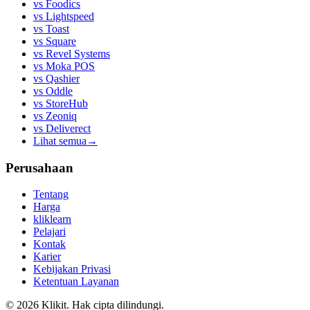
vs
Foodics
vs
Lightspeed
vs
Toast
vs
Square
vs
Revel Systems
vs
Moka POS
vs
Qashier
vs
Oddle
vs
StoreHub
vs
Zeoniq
vs
Deliverect
Lihat semua
→
Perusahaan
Tentang
Harga
kliklearn
Pelajari
Kontak
Karier
Kebijakan Privasi
Ketentuan Layanan
© 2026 Klikit. Hak cipta dilindungi.