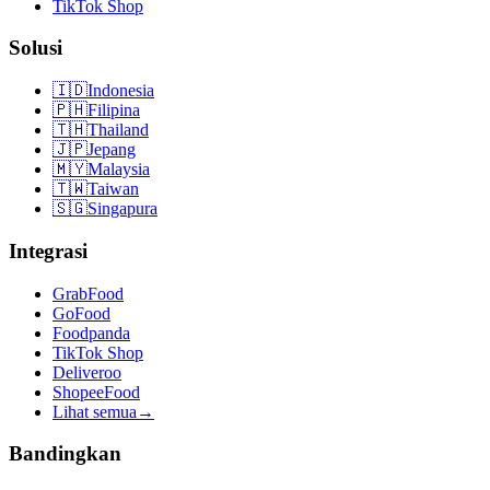
TikTok Shop
Solusi
🇮🇩
Indonesia
🇵🇭
Filipina
🇹🇭
Thailand
🇯🇵
Jepang
🇲🇾
Malaysia
🇹🇼
Taiwan
🇸🇬
Singapura
Integrasi
GrabFood
GoFood
Foodpanda
TikTok Shop
Deliveroo
ShopeeFood
Lihat semua
→
Bandingkan