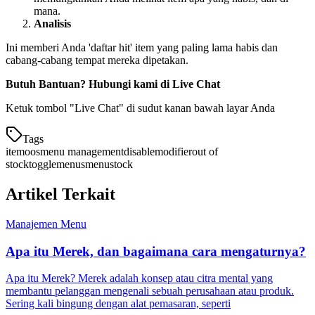
mana.
Analisis
Ini memberi Anda 'daftar hit' item yang paling lama habis dan
cabang-cabang tempat mereka dipetakan.
Butuh Bantuan? Hubungi kami di Live Chat
Ketuk tombol "Live Chat" di sudut kanan bawah layar Anda
Tags
item
oos
menu management
disable
modifier
out of
stock
toggle
menus
menu
stock
Artikel Terkait
Manajemen Menu
Apa itu Merek, dan bagaimana cara mengaturnya?
Apa itu Merek? Merek adalah konsep atau citra mental yang
membantu pelanggan mengenali sebuah perusahaan atau produk.
Sering kali bingung dengan alat pemasaran, seperti