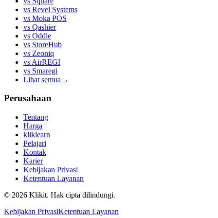
vs
Square
vs
Revel Systems
vs
Moka POS
vs
Qashier
vs
Oddle
vs
StoreHub
vs
Zeoniq
vs
AirREGI
vs
Smaregi
Lihat semua
→
Perusahaan
Tentang
Harga
kliklearn
Pelajari
Kontak
Karier
Kebijakan Privasi
Ketentuan Layanan
© 2026 Klikit. Hak cipta dilindungi.
Kebijakan Privasi
Ketentuan Layanan