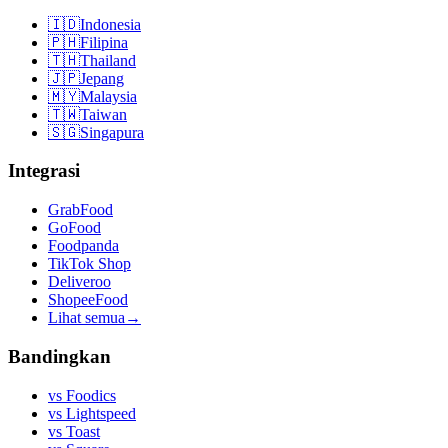
🇮🇩
Indonesia
🇵🇭
Filipina
🇹🇭
Thailand
🇯🇵
Jepang
🇲🇾
Malaysia
🇹🇼
Taiwan
🇸🇬
Singapura
Integrasi
GrabFood
GoFood
Foodpanda
TikTok Shop
Deliveroo
ShopeeFood
Lihat semua
→
Bandingkan
vs
Foodics
vs
Lightspeed
vs
Toast