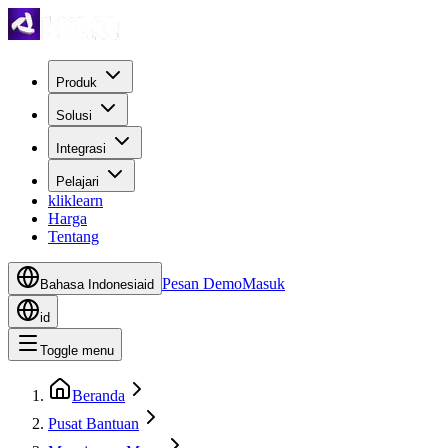
Produk
Solusi
Integrasi
Pelajari
kliklearn
Harga
Tentang
Pesan Demo
Masuk
Bahasa Indonesia
id
id
Toggle menu
Beranda
Pusat Bantuan