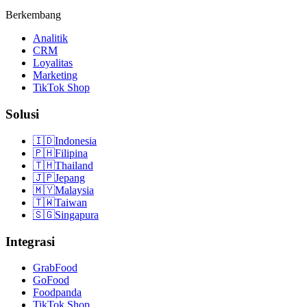
Berkembang
Analitik
CRM
Loyalitas
Marketing
TikTok Shop
Solusi
🇮🇩
Indonesia
🇵🇭
Filipina
🇹🇭
Thailand
🇯🇵
Jepang
🇲🇾
Malaysia
🇹🇼
Taiwan
🇸🇬
Singapura
Integrasi
GrabFood
GoFood
Foodpanda
TikTok Shop