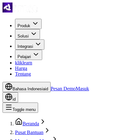
Produk
Solusi
Integrasi
Pelajari
kliklearn
Harga
Tentang
Pesan Demo
Masuk
Bahasa Indonesia
id
id
Toggle menu
Beranda
Pusat Bantuan