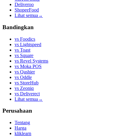
Deliveroo
ShopeeFood
Lihat semua
→
Bandingkan
vs
Foodics
vs
Lightspeed
vs
Toast
vs
Square
vs
Revel Systems
vs
Moka POS
vs
Qashier
vs
Oddle
vs
StoreHub
vs
Zeoniq
vs
Deliverect
Lihat semua
→
Perusahaan
Tentang
Harga
kliklearn