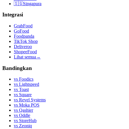
🇸🇬
Singapura
Integrasi
GrabFood
GoFood
Foodpanda
TikTok Shop
Deliveroo
ShopeeFood
Lihat semua
→
Bandingkan
vs
Foodics
vs
Lightspeed
vs
Toast
vs
Square
vs
Revel Systems
vs
Moka POS
vs
Qashier
vs
Oddle
vs
StoreHub
vs
Zeoniq