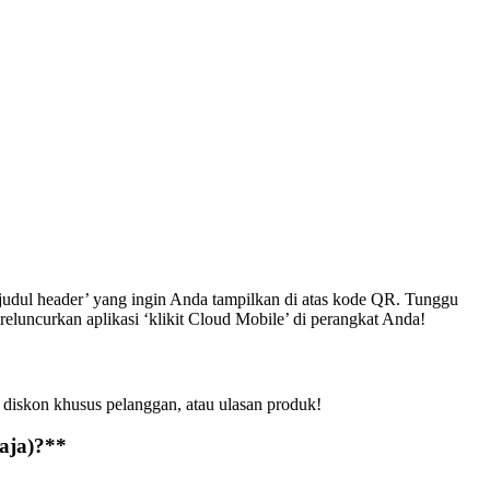
udul header’ yang ingin Anda tampilkan di atas kode QR. Tunggu
luncurkan aplikasi ‘klikit Cloud Mobile’ di perangkat Anda
!
diskon khusus pelanggan, atau ulasan produk
!
aja)?
*
*