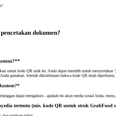
n?
 pencetakan dokumen?
ustom?
*
*
an untuk kode QR unik itu. Anda dapat memilih untuk menyertakan ‘j
nda gunakan. Setelah dikonfirmasi bahwa kode QR telah diperbarui, re
 kustom?
*
anggan dapat mengakses - apakah itu akun media sosial Anda, menu, 
dia tertentu (mis. kode QR untuk struk GrabFood s
dari platform klikit.