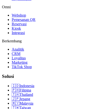
Omni
Webshop
Pemesanan QR
Reservasi
Kiosk
Integrasi
Berkembang
Analitik
CRM
Loyalitas
Marketing
TikTok Shop
Solusi
🇮🇩
Indonesia
🇵🇭
Filipina
🇹🇭
Thailand
🇯🇵
Jepang
🇲🇾
Malaysia
🇹🇼
Taiwan