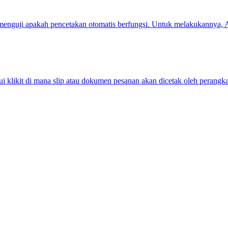
menguji apakah pencetakan otomatis berfungsi. Untuk melakukannya, A
klikit di mana slip atau dokumen pesanan akan dicetak oleh perangkat.