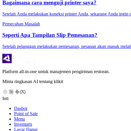
Bagaimana cara menguji printer saya?
Setelah Anda melakukan koneksi printer Anda, sekarang Anda ingin 
Pemecahan Masalah
Seperti Apa Tampilan Slip Pemesanan?
Setelah pelanggan melakukan pemesanan, pesanan akan masuk melalui 
Platform all-in-one untuk manajemen pengiriman restoran.
Minta ringkasan AI tentang klikit
Inti
Dasbor
Point of Sale
Menu
Inventaris
Layar Dapur