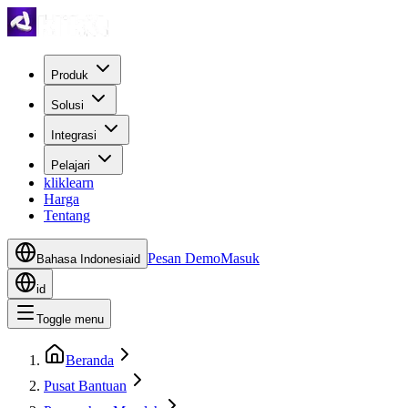
Produk
Solusi
Integrasi
Pelajari
kliklearn
Harga
Tentang
Pesan Demo
Masuk
Bahasa Indonesia
id
id
Toggle menu
Beranda
Pusat Bantuan