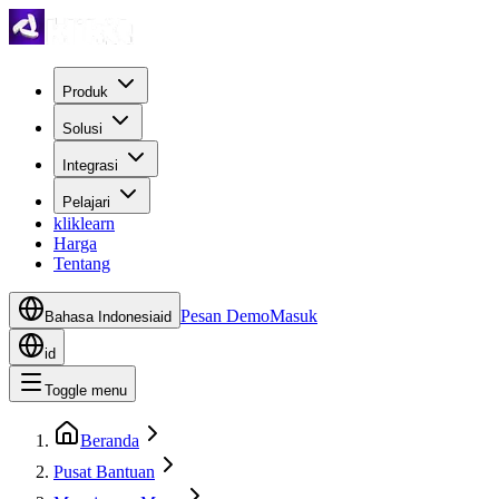
Produk
Solusi
Integrasi
Pelajari
kliklearn
Harga
Tentang
Pesan Demo
Masuk
Bahasa Indonesia
id
id
Toggle menu
Beranda
Pusat Bantuan