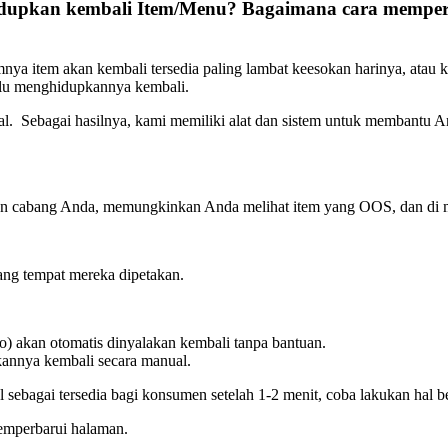
idupkan kembali Item/Menu?
Bagaimana cara memperb
ya item akan kembali tersedia paling lambat keesokan harinya, atau 
rlu menghidupkannya kembali.
al-hal. Sebagai hasilnya, kami memiliki alat dan sistem untuk memba
k dan cabang Anda, memungkinkan Anda melihat item yang OOS, dan di 
ang tempat mereka dipetakan.
o) akan otomatis dinyalakan kembali tanpa bantuan.
annya kembali secara manual.
l sebagai tersedia bagi konsumen setelah 1-2 menit, coba lakukan hal be
emperbarui halaman.