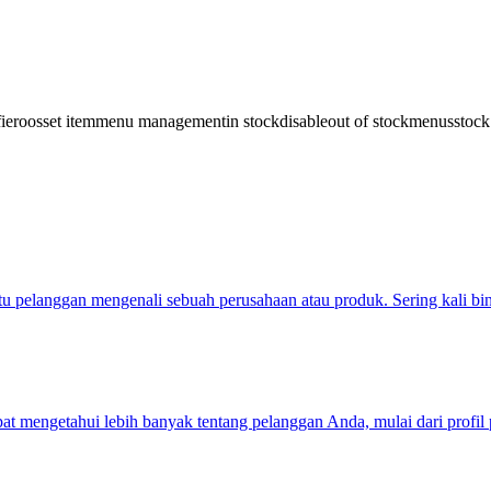
ier
oos
set item
menu management
in stock
disable
out of stock
menus
stock
 pelanggan mengenali sebuah perusahaan atau produk. Sering kali bin
at mengetahui lebih banyak tentang pelanggan Anda, mulai dari profi