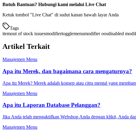
Butuh Bantuan? Hubungi kami melalui Live Chat
Ketuk tombol "Live Chat" di sudut kanan bawah layar Anda
Tags
item
out of stock issues
modifier
toggle
menu
modifier oos
disabled modif
Artikel Terkait
Manajemen Menu
Apa itu Merek, dan bagaimana cara mengaturnya?
Apa itu Merek? Merek adalah konsep atau citra mental yang membantu
Manajemen Menu
Apa itu Laporan Database Pelanggan?
Jika Anda telah mengaktifkan Webshop Anda dengan klikit, Anda dap
Manajemen Menu