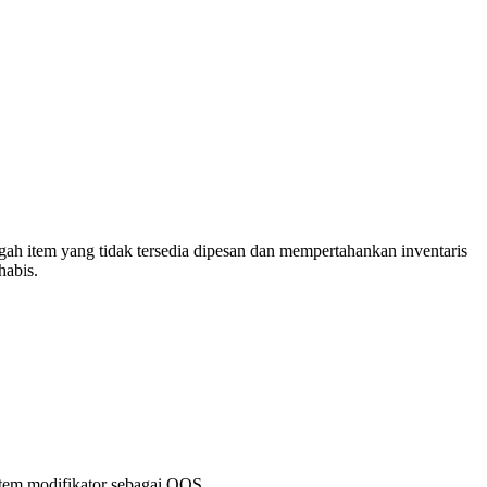
 item yang tidak tersedia dipesan dan mempertahankan inventaris
habis.
item modifikator sebagai OOS.