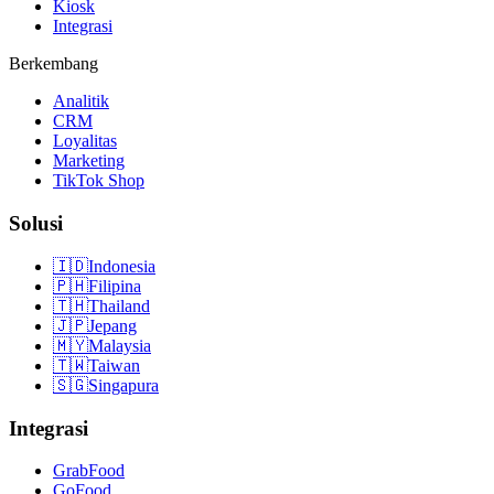
Kiosk
Integrasi
Berkembang
Analitik
CRM
Loyalitas
Marketing
TikTok Shop
Solusi
🇮🇩
Indonesia
🇵🇭
Filipina
🇹🇭
Thailand
🇯🇵
Jepang
🇲🇾
Malaysia
🇹🇼
Taiwan
🇸🇬
Singapura
Integrasi
GrabFood
GoFood