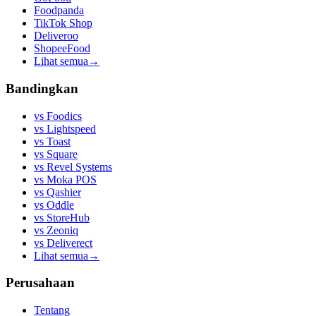
Foodpanda
TikTok Shop
Deliveroo
ShopeeFood
Lihat semua
→
Bandingkan
vs
Foodics
vs
Lightspeed
vs
Toast
vs
Square
vs
Revel Systems
vs
Moka POS
vs
Qashier
vs
Oddle
vs
StoreHub
vs
Zeoniq
vs
Deliverect
Lihat semua
→
Perusahaan
Tentang