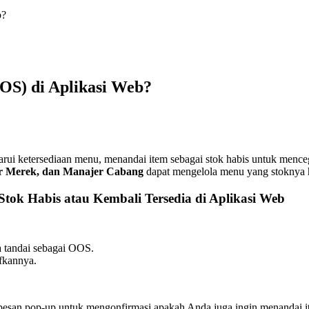
b?
OS) di Aplikasi Web?
ketersediaan menu, menandai item sebagai stok habis untuk mencegah
er Merek, dan Manajer Cabang
dapat mengelola menu yang stoknya 
k Habis atau Kembali Tersedia di Aplikasi Web
a tandai sebagai OOS.
fkannya.
t pesan pop-up untuk mengonfirmasi apakah Anda juga ingin menandai 