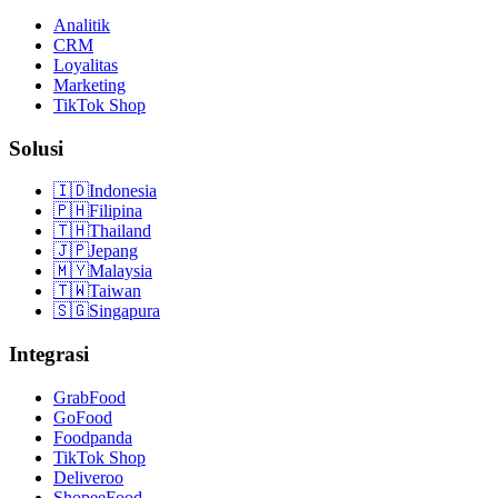
Analitik
CRM
Loyalitas
Marketing
TikTok Shop
Solusi
🇮🇩
Indonesia
🇵🇭
Filipina
🇹🇭
Thailand
🇯🇵
Jepang
🇲🇾
Malaysia
🇹🇼
Taiwan
🇸🇬
Singapura
Integrasi
GrabFood
GoFood
Foodpanda
TikTok Shop
Deliveroo
ShopeeFood