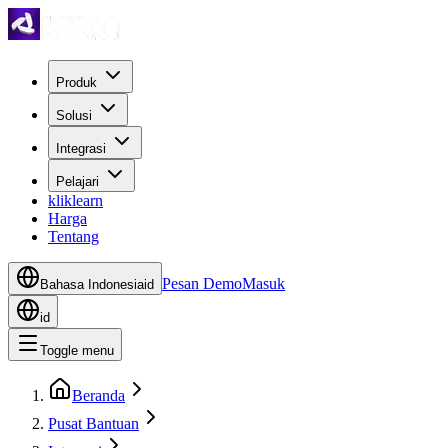
Produk
Solusi
Integrasi
Pelajari
kliklearn
Harga
Tentang
Pesan Demo
Masuk
Bahasa Indonesia
id
id
Toggle menu
Beranda
Pusat Bantuan