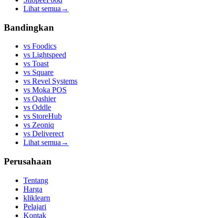
Lihat semua
→
Bandingkan
vs
Foodics
vs
Lightspeed
vs
Toast
vs
Square
vs
Revel Systems
vs
Moka POS
vs
Qashier
vs
Oddle
vs
StoreHub
vs
Zeoniq
vs
Deliverect
Lihat semua
→
Perusahaan
Tentang
Harga
kliklearn
Pelajari
Kontak