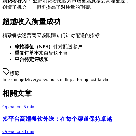
消费者行为：
亚洲消费者比西方市场更愿意接受高端配送，
创造了机会——但也提高了对质量的期望。
超越收入衡量成功
精致餐饮运营商应该跟踪专门针对配送的指标：
净推荐值（NPS）
针对配送客户
重复订单率
来自配送平台
平台特定评级
和
標籤
fine-dining
delivery
operations
multi-platform
ghost-kitchen
相關文章
Operations
5 min
多平台高端餐饮外送：在每个渠道保持卓越
Operations
8 min