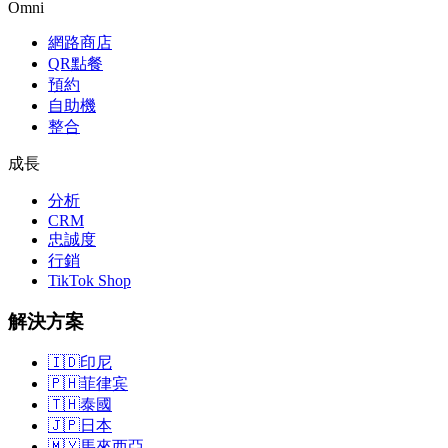
Omni
網路商店
QR點餐
預約
自助機
整合
成長
分析
CRM
忠誠度
行銷
TikTok Shop
解決方案
🇮🇩
印尼
🇵🇭
菲律宾
🇹🇭
泰國
🇯🇵
日本
🇲🇾
馬來西亞