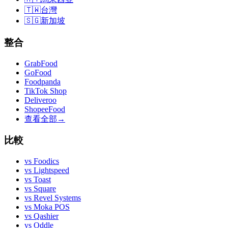
🇹🇼
台灣
🇸🇬
新加坡
整合
GrabFood
GoFood
Foodpanda
TikTok Shop
Deliveroo
ShopeeFood
查看全部
→
比較
vs
Foodics
vs
Lightspeed
vs
Toast
vs
Square
vs
Revel Systems
vs
Moka POS
vs
Qashier
vs
Oddle