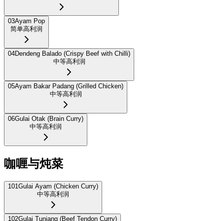
03
Ayam Pop
简单
高利润
04
Dendeng Balado (Crispy Beef with Chilli)
中等
高利润
05
Ayam Bakar Padang (Grilled Chicken)
中等
高利润
06
Gulai Otak (Brain Curry)
中等
高利润
咖喱与炖菜
101
Gulai Ayam (Chicken Curry)
中等
高利润
102
Gulai Tunjang (Beef Tendon Curry)