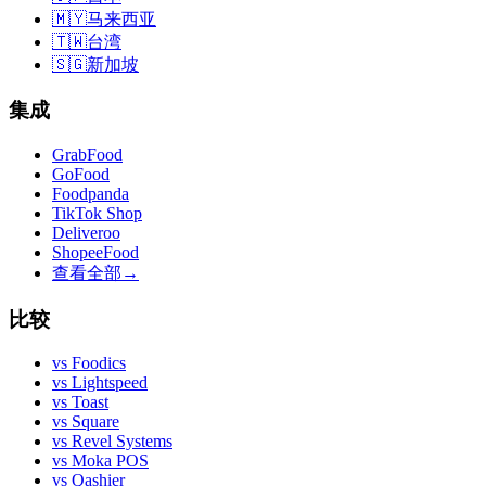
🇲🇾
马来西亚
🇹🇼
台湾
🇸🇬
新加坡
集成
GrabFood
GoFood
Foodpanda
TikTok Shop
Deliveroo
ShopeeFood
查看全部
→
比较
vs
Foodics
vs
Lightspeed
vs
Toast
vs
Square
vs
Revel Systems
vs
Moka POS
vs
Qashier