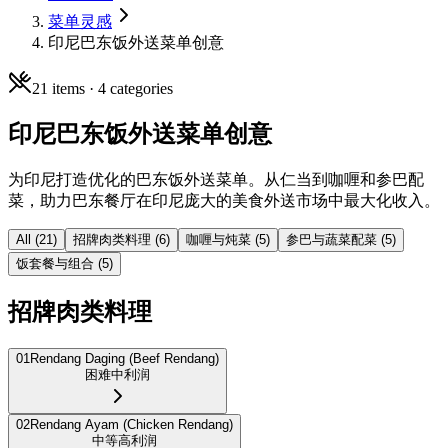
菜单灵感
印尼巴东饭外送菜单创意
21
items ·
4
categories
印尼巴东饭外送菜单创意
为印尼打造优化的巴东饭外送菜单。从仁当到咖喱和参巴配
菜，助力巴东餐厅在印尼庞大的美食外送市场中最大化收入。
All (
21
)
招牌肉类料理
(
6
)
咖喱与炖菜
(
5
)
参巴与蔬菜配菜
(
5
)
饭套餐与组合
(
5
)
招牌肉类料理
01
Rendang Daging (Beef Rendang)
困难
中利润
02
Rendang Ayam (Chicken Rendang)
中等
高利润