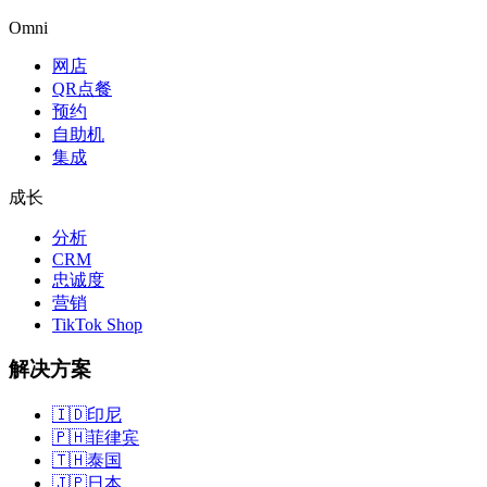
Omni
网店
QR点餐
预约
自助机
集成
成长
分析
CRM
忠诚度
营销
TikTok Shop
解决方案
🇮🇩
印尼
🇵🇭
菲律宾
🇹🇭
泰国
🇯🇵
日本