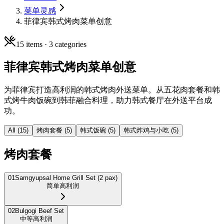
菜单灵感
菲律宾韩式烤肉菜单创意
15
items ·
3
categories
菲律宾韩式烤肉菜单创意
为菲律宾打造高利润的韩式烤肉外送菜单。从五花肉套餐和韩
式烤牛肉饭碗到韩菲融合料理，助力韩式餐厅在外送平台成
功。
All (
15
)
烤肉套餐
(
5
)
韩式饭碗
(
5
)
韩式炸鸡与小吃
(
5
)
烤肉套餐
01
Samgyupsal Home Grill Set (2 pax)
简单
高利润
02
Bulgogi Beef Set
中等
高利润