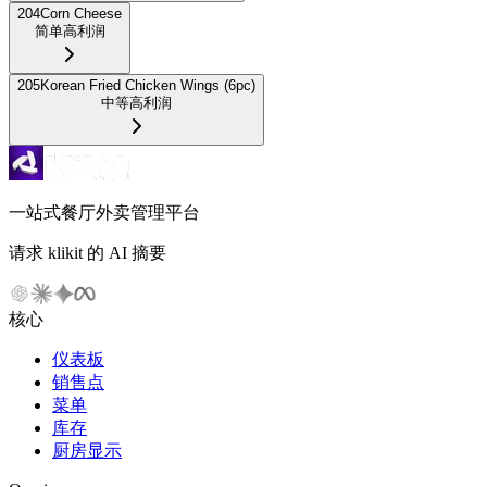
204
Corn Cheese
简单
高利润
205
Korean Fried Chicken Wings (6pc)
中等
高利润
一站式餐厅外卖管理平台
请求 klikit 的 AI 摘要
核心
仪表板
销售点
菜单
库存
厨房显示