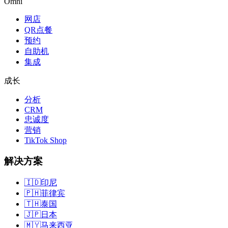
Omni
网店
QR点餐
预约
自助机
集成
成长
分析
CRM
忠诚度
营销
TikTok Shop
解决方案
🇮🇩
印尼
🇵🇭
菲律宾
🇹🇭
泰国
🇯🇵
日本
🇲🇾
马来西亚