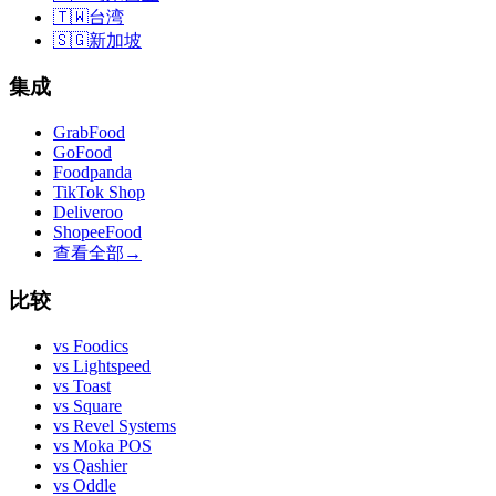
🇹🇼
台湾
🇸🇬
新加坡
集成
GrabFood
GoFood
Foodpanda
TikTok Shop
Deliveroo
ShopeeFood
查看全部
→
比较
vs
Foodics
vs
Lightspeed
vs
Toast
vs
Square
vs
Revel Systems
vs
Moka POS
vs
Qashier
vs
Oddle