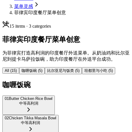
菜单灵感
菲律宾印度餐厅菜单创意
15
items ·
3
categories
菲律宾印度餐厅菜单创意
为菲律宾打造高利润的印度餐厅外送菜单。从奶油鸡和比尔亚
尼到提卡马萨拉饭碗，助力印度餐厅在外送平台成功。
All (
15
)
咖喱饭碗
(
5
)
比尔亚尼与饭类
(
5
)
坦都里与小吃
(
5
)
咖喱饭碗
01
Butter Chicken Rice Bowl
中等
高利润
02
Chicken Tikka Masala Bowl
中等
高利润