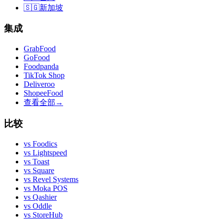
🇸🇬
新加坡
集成
GrabFood
GoFood
Foodpanda
TikTok Shop
Deliveroo
ShopeeFood
查看全部
→
比较
vs
Foodics
vs
Lightspeed
vs
Toast
vs
Square
vs
Revel Systems
vs
Moka POS
vs
Qashier
vs
Oddle
vs
StoreHub