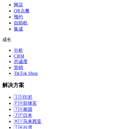
网店
QR点餐
预约
自助机
集成
成长
分析
CRM
忠诚度
营销
TikTok Shop
解决方案
🇮🇩
印尼
🇵🇭
菲律宾
🇹🇭
泰国
🇯🇵
日本
🇲🇾
马来西亚
🇹🇼
台湾