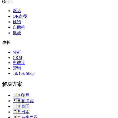
Omni
网店
QR点餐
预约
自助机
集成
成长
分析
CRM
忠诚度
营销
TikTok Shop
解决方案
🇮🇩
印尼
🇵🇭
菲律宾
🇹🇭
泰国
🇯🇵
日本
🇲🇾
马来西亚