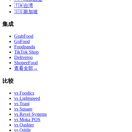
🇹🇼
台湾
🇸🇬
新加坡
集成
GrabFood
GoFood
Foodpanda
TikTok Shop
Deliveroo
ShopeeFood
查看全部
→
比较
vs
Foodics
vs
Lightspeed
vs
Toast
vs
Square
vs
Revel Systems
vs
Moka POS
vs
Qashier
vs
Oddle