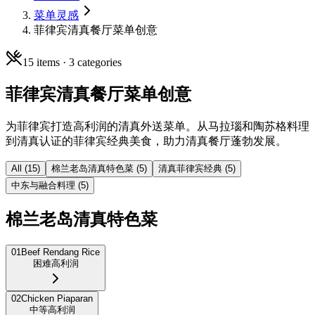
菜单灵感
菲律宾清真餐厅菜单创意
15
items ·
3
categories
菲律宾清真餐厅菜单创意
为菲律宾打造高利润的清真外送菜单。从马拉瑙和陶苏格料理
到清真认证的菲律宾经典美食，助力清真餐厅蓬勃发展。
All (
15
)
棉兰老岛清真特色菜
(
5
)
清真菲律宾经典
(
5
)
中东与融合料理
(
5
)
棉兰老岛清真特色菜
01
Beef Rendang Rice
困难
高利润
02
Chicken Piaparan
中等
高利润