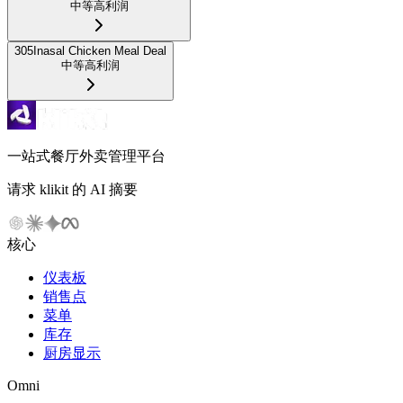
中等
高利润
305
Inasal Chicken Meal Deal
中等
高利润
一站式餐厅外卖管理平台
请求 klikit 的 AI 摘要
核心
仪表板
销售点
菜单
库存
厨房显示
Omni