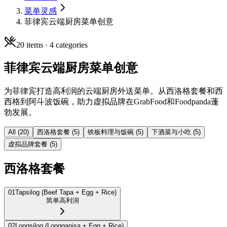
菜单灵感
菲律宾云端厨房菜单创意
20
items ·
4
categories
菲律宾云端厨房菜单创意
为菲律宾打造高利润的云端厨房外送菜单。从西洛格套餐和西
西格到阿斗波饭碗，助力虚拟品牌在GrabFood和Foodpanda蓬
勃发展。
All (
20
)
西洛格套餐
(
5
)
铁板料理与饭碗
(
5
)
下酒菜与小吃
(
5
)
虚拟品牌套餐
(
5
)
西洛格套餐
01
Tapsilog (Beef Tapa + Egg + Rice)
简单
高利润
02
Longsilog (Longganisa + Egg + Rice)