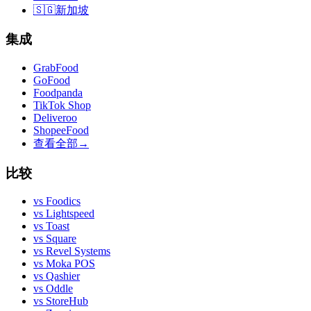
🇸🇬
新加坡
集成
GrabFood
GoFood
Foodpanda
TikTok Shop
Deliveroo
ShopeeFood
查看全部
→
比较
vs
Foodics
vs
Lightspeed
vs
Toast
vs
Square
vs
Revel Systems
vs
Moka POS
vs
Qashier
vs
Oddle
vs
StoreHub