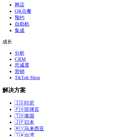
网店
QR点餐
预约
自助机
集成
成长
分析
CRM
忠诚度
营销
TikTok Shop
解决方案
🇮🇩
印尼
🇵🇭
菲律宾
🇹🇭
泰国
🇯🇵
日本
🇲🇾
马来西亚
🇹🇼
台湾