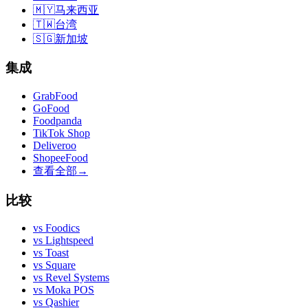
🇲🇾
马来西亚
🇹🇼
台湾
🇸🇬
新加坡
集成
GrabFood
GoFood
Foodpanda
TikTok Shop
Deliveroo
ShopeeFood
查看全部
→
比较
vs
Foodics
vs
Lightspeed
vs
Toast
vs
Square
vs
Revel Systems
vs
Moka POS
vs
Qashier