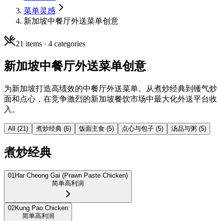
菜单灵感
新加坡中餐厅外送菜单创意
21
items ·
4
categories
新加坡中餐厅外送菜单创意
为新加坡打造高绩效的中餐厅外送菜单。从煮炒经典到镬气炒
面和点心，在竞争激烈的新加坡餐饮市场中最大化外送平台收
入。
All (
21
)
煮炒经典
(
6
)
饭面主食
(
5
)
点心与包子
(
5
)
汤品与粥
(
5
)
煮炒经典
01
Har Cheong Gai (Prawn Paste Chicken)
简单
高利润
02
Kung Pao Chicken
简单
高利润