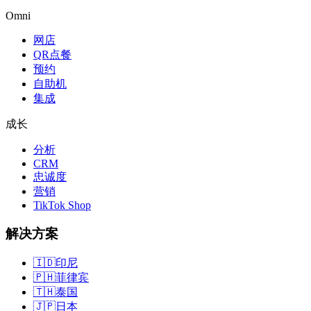
Omni
网店
QR点餐
预约
自助机
集成
成长
分析
CRM
忠诚度
营销
TikTok Shop
解决方案
🇮🇩
印尼
🇵🇭
菲律宾
🇹🇭
泰国
🇯🇵
日本