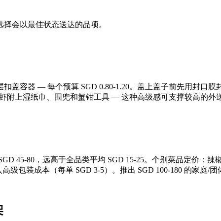
选择会以最佳状态送达的品项。
容器 — 每个预算 SGD 0.80-1.20。盖上盖子前先用
蟹和带壳虾附上湿纸巾、围兜和蟹钳工具 — 这种高级感可支撑较高的
-80，远高于全品类平均 SGD 15-25。个别菜品定价：辣椒螃蟹套餐
上计入高级包装成本（每单 SGD 3-5）。推出 SGD 100-180
架