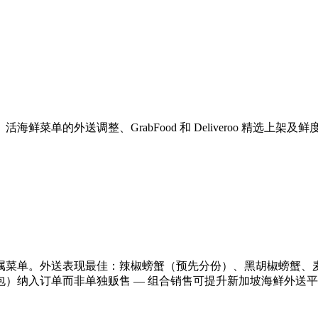
单的外送调整、GrabFood 和 Deliveroo 精选上架及
属菜单。外送表现最佳：辣椒螃蟹（预先分份）、黑胡椒螃蟹、
纳入订单而非单独贩售 — 组合销售可提升新加坡海鲜外送平均