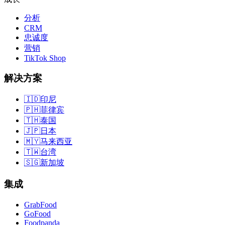
分析
CRM
忠诚度
营销
TikTok Shop
解决方案
🇮🇩
印尼
🇵🇭
菲律宾
🇹🇭
泰国
🇯🇵
日本
🇲🇾
马来西亚
🇹🇼
台湾
🇸🇬
新加坡
集成
GrabFood
GoFood
Foodpanda