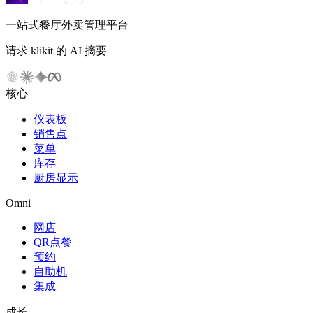
一站式餐厅外卖管理平台
请求 klikit 的 AI 摘要
核心
仪表板
销售点
菜单
库存
厨房显示
Omni
网店
QR点餐
预约
自助机
集成
成长