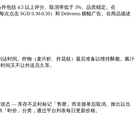
 — 条件包括 4.5 以上评分、取消率低于 3%、品质稳定。在
击 SGD 0.30-0.50）和 Deliveroo 横幅广告。在商品描述
预计到达时间。炸物（麦片虾、炸花枝）最后准备以维持酥脆。酱汁
烹饪时间又不让外送员久等。
单供应状态 — 库存不足时标记「售罄」而非接单后取消。推出以当
供「时价」分类，通过平台列表每日更新价格。