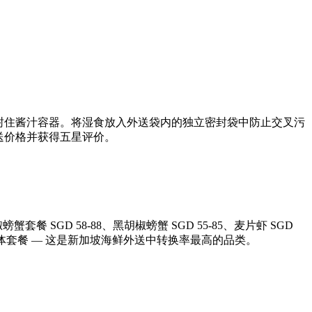
封口膜封住酱汁容器。将湿食放入外送袋内的独立密封袋中防止交叉污
外送价格并获得五星评价。
 SGD 58-88、黑胡椒螃蟹 SGD 55-85、麦片虾 SGD
 的家庭/团体套餐 — 这是新加坡海鲜外送中转换率最高的品类。