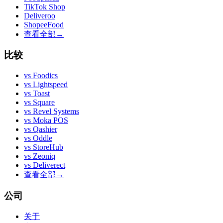
TikTok Shop
Deliveroo
ShopeeFood
查看全部
→
比较
vs
Foodics
vs
Lightspeed
vs
Toast
vs
Square
vs
Revel Systems
vs
Moka POS
vs
Qashier
vs
Oddle
vs
StoreHub
vs
Zeoniq
vs
Deliverect
查看全部
→
公司
关于