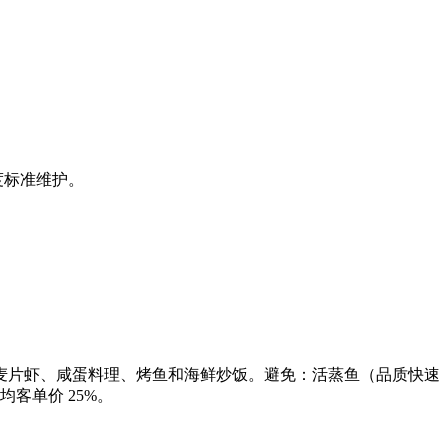
鲜度标准维护。
麦片虾、咸蛋料理、烤鱼和海鲜炒饭。避免：活蒸鱼（品质快速
客单价 25%。