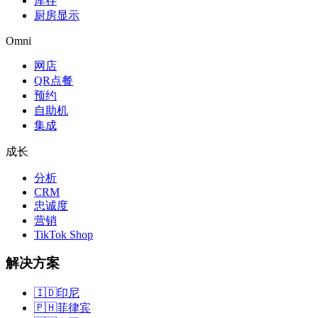
库存
厨房显示
Omni
网店
QR点餐
预约
自助机
集成
成长
分析
CRM
忠诚度
营销
TikTok Shop
解决方案
🇮🇩
印尼
🇵🇭
菲律宾