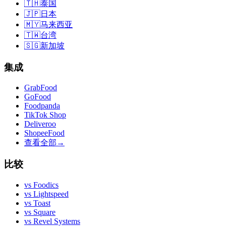
🇹🇭
泰国
🇯🇵
日本
🇲🇾
马来西亚
🇹🇼
台湾
🇸🇬
新加坡
集成
GrabFood
GoFood
Foodpanda
TikTok Shop
Deliveroo
ShopeeFood
查看全部
→
比较
vs
Foodics
vs
Lightspeed
vs
Toast
vs
Square
vs
Revel Systems