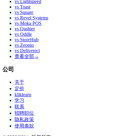
vs
Lightspeed
vs
Toast
vs
Square
vs
Revel Systems
vs
Moka POS
vs
Qashier
vs
Oddle
vs
StoreHub
vs
Zeoniq
vs
Deliverect
查看全部
→
公司
关于
定价
kliklearn
学习
联系
招聘职位
隐私政策
使用条款