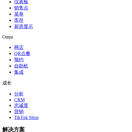
仪表板
销售点
菜单
库存
厨房显示
Omni
网店
QR点餐
预约
自助机
集成
成长
分析
CRM
忠诚度
营销
TikTok Shop
解决方案